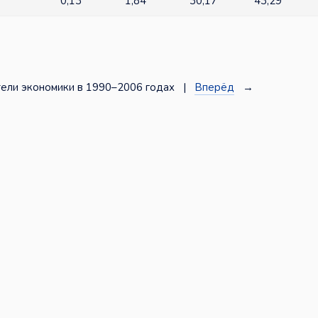
0,13
1,84
30,17
43,29
ели экономики в 1990–2006 годах |
Вперёд
→