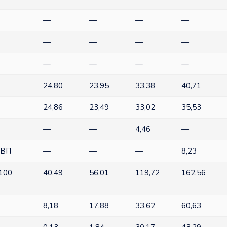
—
—
—
—
—
—
—
—
—
—
—
—
24,80
23,95
33,38
40,71
24,86
23,49
33,02
35,53
—
—
4,46
—
ВВП
—
—
—
8,23
 100
40,49
56,01
119,72
162,56
8,18
17,88
33,62
60,63