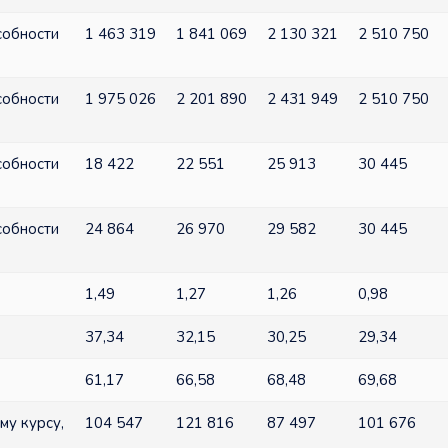
собности
1 463 319
1 841 069
2 130 321
2 510 750
собности
1 975 026
2 201 890
2 431 949
2 510 750
собности
18 422
22 551
25 913
30 445
собности
24 864
26 970
29 582
30 445
1,49
1,27
1,26
0,98
37,34
32,15
30,25
29,34
61,17
66,58
68,48
69,68
у курсу,
104 547
121 816
87 497
101 676