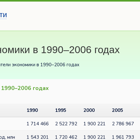
ти
омики в 1990–2006 годах
атели экономики в 1990–2006 годах
в 1990–2006 годах
1990
1995
2000
2005
1 714 466
2 522 792
1 900 221
2 786 967
од, млн
1 543 201
1 720 462
1 900 221
1 961 793