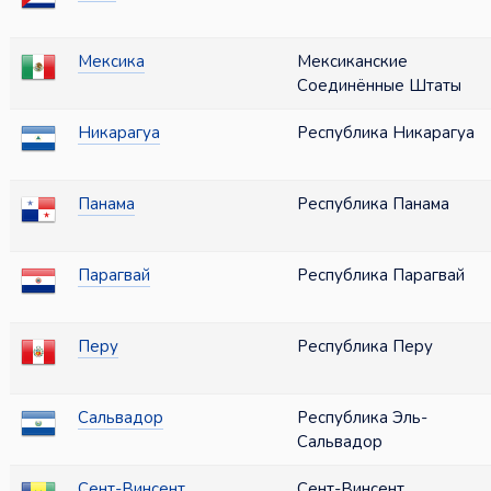
Мексика
Мексиканские
Соединённые Штаты
Никарагуа
Республика Никарагуа
Панама
Республика Панама
Парагвай
Республика Парагвай
Перу
Республика Перу
Сальвадор
Республика Эль-
Сальвадор
Сент-Винсент
Сент-Винсент