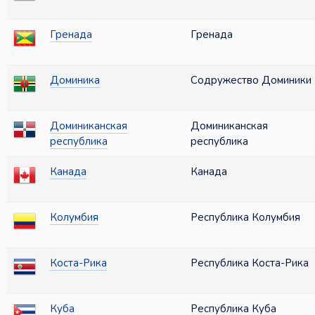
Гренада
Гренада
Доминика
Содружество Доминики
Доминиканская
Доминиканская
республика
республика
Канада
Канада
Колумбия
Республика Колумбия
Коста-Рика
Республика Коста-Рика
Куба
Республика Куба