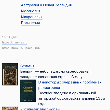
Австралия и Новая Зеландия
Меланезия
Микронезия
Полинезия
Step Lights
https://granmax.ru
https://троицкийрайон.рф
Бельгия
Бельгия — небольшая, но своеобразная
западноевропейская страна. В силу ...
О некоторых очередных проблемах
радиогеологии
Воспроизведено в оригинальной
авторской орфографии издания 1935
года ...
Архипелаг двух морей