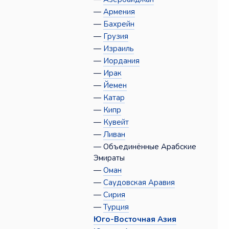
—
Армения
—
Бахрейн
—
Грузия
—
Израиль
—
Иордания
—
Ирак
—
Йемен
—
Катар
—
Кипр
—
Кувейт
—
Ливан
— Объединённые Арабские
Эмираты
—
Оман
—
Саудовская Аравия
—
Сирия
—
Турция
Юго-Восточная Азия