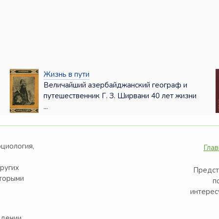
Жизнь в пути
Величайший азербайджанский географ и
путешественник Г. З. Ширвани 40 лет жизни
...
оциология,
Глав
других
Предст
оторыми
п
интерес
едении