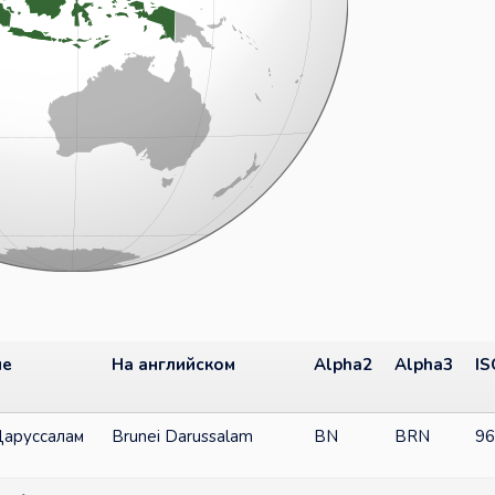
ие
На английском
Alpha2
Alpha3
IS
Даруссалам
Brunei Darussalam
BN
BRN
96