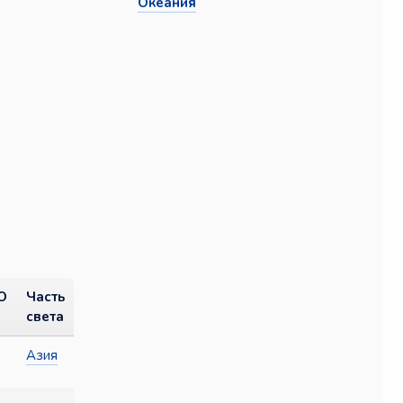
Океания
O
Часть
света
Азия