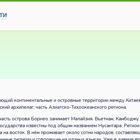
ти
ающий континентальные и островные территории между Китае
кий архипелаг; часть Азиатско-Тихоокеанского региона.
асть острова Борнео занимает Малайзия. Вьетнам, Камбоджу
государства известны под общим названием Нусантара. Регион
пада на восток. В нём проживает около сотни народов, составля
чные религии и говорящие на разных языках. Уже в давние в