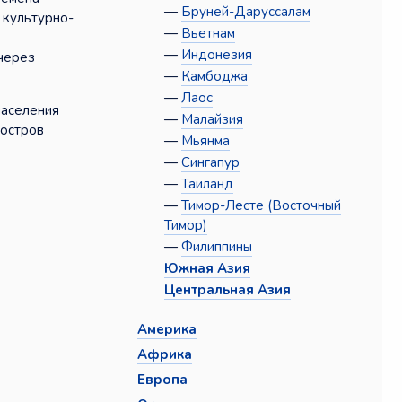
—
Бруней-Даруссалам
 культурно-
—
Вьетнам
—
Индонезия
 через
—
Камбоджа
—
Лаос
населения
—
Малайзия
 остров
—
Мьянма
—
Сингапур
—
Таиланд
—
Тимор-Лесте (Восточный
Тимор)
—
Филиппины
Южная Азия
Центральная Азия
Америка
Африка
Европа