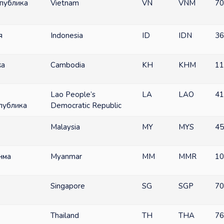
публика
Vietnam
VN
VNM
70
я
Indonesia
ID
IDN
36
жа
Cambodia
KH
KHM
11
Lao People’s
LA
LAO
41
публика
Democratic Republic
Malaysia
MY
MYS
45
нма
Myanmar
MM
MMR
10
Singapore
SG
SGP
70
Thailand
TH
THA
76