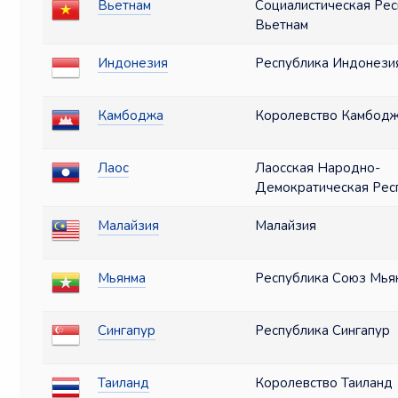
Вьетнам
Социалистическая Рес
Вьетнам
Индонезия
Республика Индонези
Камбоджа
Королевство Камбод
Лаос
Лаосская Народно-
Демократическая Рес
Малайзия
Малайзия
Мьянма
Республика Союз Мья
Сингапур
Республика Сингапур
Таиланд
Королевство Таиланд