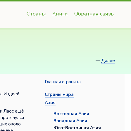
Страны
Книги
Обратная связь
—
Далее
Главная страница
м, Индией
Страны мира
Азия
 и Лаос ещё
Восточная Азия
 протянулся
Западная Азия
ющих около
Юго-Восточная Азия
ремена