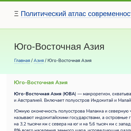
Ξ
Политический атлас современнос
Юго-Восточная Азия
Главная
/
Азия
/ Юго-Восточная Азия
Юго-Восточная Азия
Юго-Восточная Азия
(
ЮВА
) — макрорегион, охватыв
и Австралией. Включает полуостров Индокитай и Малайс
Южную оконечность полуострова Малакка и северную ч
называют индокитайскими государствами, а островные 
на 3,2 тысячи км с севера на юг и на 5,6 тысяч км с за
8% всего населения земного шара, исповедующие разли