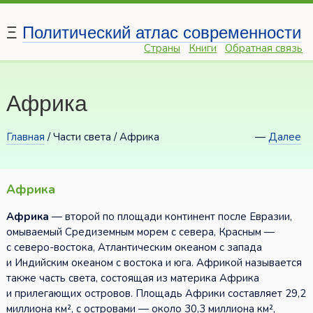
Ξ
Политический атлас современности
Страны
Книги
Обратная связь
Африка
Главная
/
Части света / Африка
—
Далее
Африка
Африка
— второй по площади континент после Евразии,
омываемый Средиземным морем с севера, Красным —
с северо-востока, Атлантическим океаном с запада
и Индийским океаном с востока и юга. Африкой называется
также часть света, состоящая из материка Африка
и прилегающих островов. Площадь Африки составляет 29,2
миллиона км², с островами — около 30,3 миллиона км²,