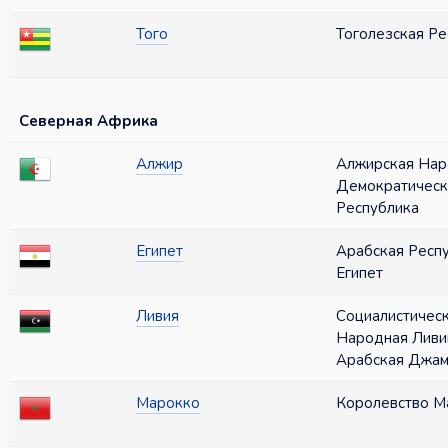
Того
Тоголезская Ре
Северная Африка
Алжир
Алжирская Нар
Демократическ
Республика
Египет
Арабская Респ
Египет
Ливия
Социалистичес
Народная Ливи
Арабская Джам
Марокко
Королевство М