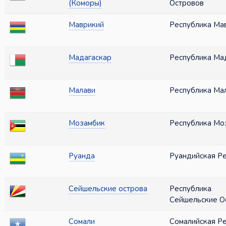
(Коморы)
Островов
Маврикий
Республика Ма
Мадагаскар
Республика Ма
Малави
Республика Ма
Мозамбик
Республика Мо
Руанда
Руандийская Р
Сейшельские острова
Республика
Сейшельские О
Сомали
Сомалийская Р