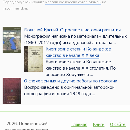
Перед покупкой изучите
массажное кресло qyron отзывы
на
irecommend.ru.
Большой Каспий. Строение и история развития
Монография написана по материалам длительных
(1960–2012 годы) исследований автора на ...
Киргизские степи и Кокандское
ханство в начале XIX века
Киргизские степи и Кокандское
ханство в начале XIX столетия. По
описанию Хорунжего ...
О слоях земных и другие работы по геологии
Воспроизведено в оригинальной авторской
орфографии издания 1949 года ...
2026. Политический
Главная
Книги
О сайте
атлас современности.