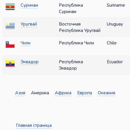
Суринам
Республика
Suriname
Суринам
Уругвай
Восточная
Uruguay
Республика Уругвай
Чили
Республика Чили
Chile
Эквадор
Республика
Ecuador
Эквадор
Азия
Америка
Африка
Европа
Океания
Главная страница