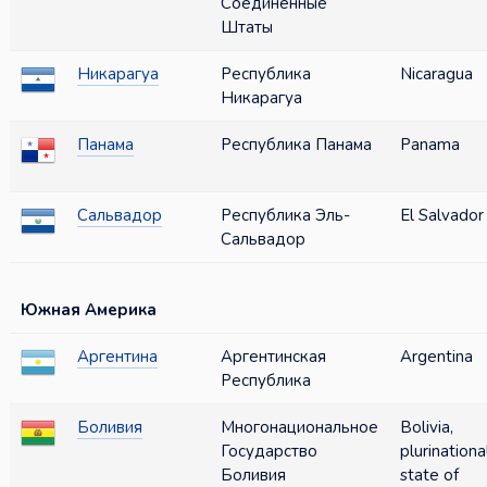
Соединённые
Штаты
Никарагуа
Республика
Nicaragua
Никарагуа
Панама
Республика Панама
Panama
Сальвадор
Республика Эль-
El Salvador
Сальвадор
Южная Америка
Аргентина
Аргентинская
Argentina
Республика
Боливия
Многонациональное
Bolivia,
Государство
plurinationa
Боливия
state of