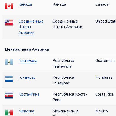
Канада
Канада
Canada
Соединённые
Соединённые
United Stat
Штаты
Штаты Америки
Америки
Центральная Америка
Гватемала
Республика
Guatemala
Гватемала
Гондурас
Республика
Honduras
Гондурас
Коста-Рика
Республика Коста-
Costa Rica
Рика
Мексика
Мексиканские
Mexico