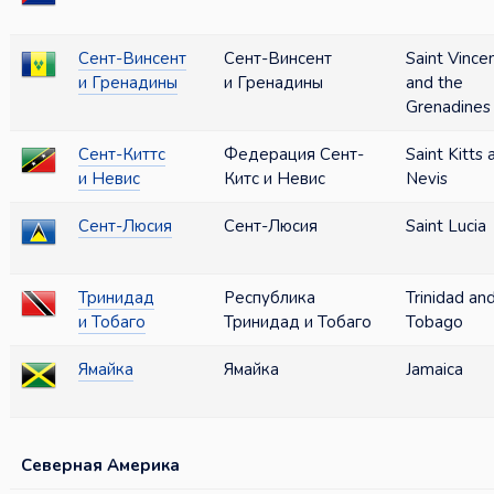
Сент-Винсент
Сент-Винсент
Saint Vince
и Гренадины
и Гренадины
and the
Grenadines
Сент-Киттс
Федерация Сент-
Saint Kitts 
и Невис
Китс и Невис
Nevis
Сент-Люсия
Сент-Люсия
Saint Lucia
Тринидад
Республика
Trinidad an
и Тобаго
Тринидад и Тобаго
Tobago
Ямайка
Ямайка
Jamaica
Северная Америка