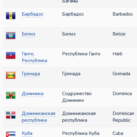
Багамы
Барбадос
Барбадос
Barbados
Белиз
Белиз
Belize
Гаити,
Республика Гаити
Haiti
Республика
Гренада
Гренада
Grenada
Доминика
Содружество
Dominica
Доминики
Доминиканская
Доминиканская
Dominican
республика
республика
Republic
Куба
Республика Куба
Cuba