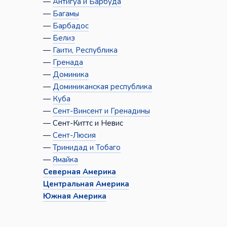
—
Антигуа и Барбуда
—
Багамы
—
Барбадос
—
Белиз
—
Гаити, Республика
—
Гренада
—
Доминика
—
Доминиканская республика
—
Куба
—
Сент-Винсент и Гренадины
— Сент-Киттс и Невис
—
Сент-Люсия
—
Тринидад и Тобаго
—
Ямайка
Северная Америка
Центральная Америка
Южная Америка