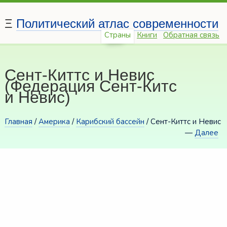
Ξ
Политический атлас современности
Страны
Книги
Обратная связь
Сент-Киттс и Невис
(Федерация Сент-Китс
и Невис)
Главная
/
Америка
/
Карибский бассейн
/ Сент-Киттс и Невис
—
Далее