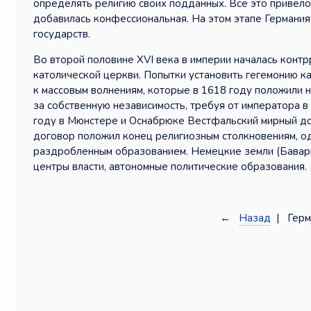
определять религию своих подданных. Всё это привел
добавилась конфессиональная. На этом этапе Германия
государств.
Во второй половине XVI века в империи началась конт
католической церкви. Попытки установить гегемонию к
к массовым волнениям, которые в 1618 году положили 
за собственную независимость, требуя от императора 
году в Мюнстере и Оснабрюке Вестфальский мирный до
договор положил конец религиозным столкновениям, одн
раздробленным образованием. Немецкие земли (Бавария
центры власти, автономные политические образования.
←
Назад
| Герма