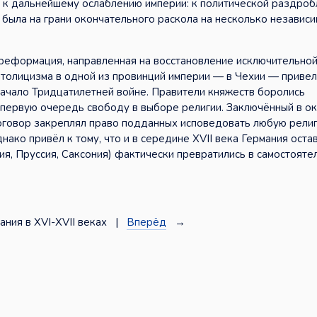
о к дальнейшему ослаблению империи: к политической раздроб
 была на грани окончательного раскола на несколько независ
рреформация, направленная на восстановление исключительно
атолицизма в одной из провинций империи — в Чехии — приве
начало Тридцатилетней войне. Правители княжеств боролись
в первую очередь свободу в выборе религии. Заключённый в о
говор закреплял право подданных исповедовать любую религ
ако привёл к тому, что и в середине XVII века Германия оста
, Пруссия, Саксония) фактически превратились в самостояте
ния в XVI-XVII веках |
Вперёд
→