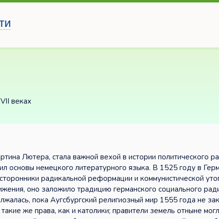
ти
VII веках
ртина Лютера, стала важной вехой в истории политического р
л основы немецкого литературного языка. В 1525 году в Гер
 сторонники радикальной реформации и коммунистической уто
вижения, оно заложило традицию германского социального рад
лжалась, пока Аугсбургский религиозный мир 1555 года не за
 такие же права, как и католики; правители земель отныне мог