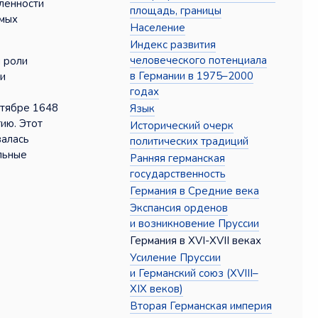
ленности
площадь, границы
имых
Население
Индекс развития
человеческого потенциала
й роли
в Германии в 1975–2000
ли
годах
ктябре 1648
Язык
ию. Этот
Исторический очерк
валась
политических традиций
льные
Ранняя германская
государственность
Германия в Средние века
Экспансия орденов
и возникновение Пруссии
Германия в XVI-XVII веках
Усиление Пруссии
и Германский союз (XVIII–
XIX веков)
Вторая Германская империя