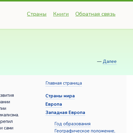
Страны
Книги
Обратная связь
—
Далее
Главная страница
азвития
Страны мира
мании
Европа
пии
Западная Европа
икализма.
крепил
Год образования
ли сами
Географическое положение,