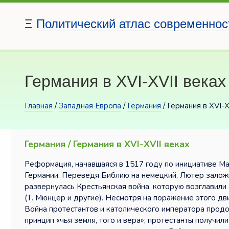
Ξ
Политический атлас современнос
Германия в XVI-XVII веках
Главная
/
Западная Европа
/
Германия
/ Германия в XVI-X
Германия / Германия в XVI-XVII веках
Реформация, начавшаяся в 1517 году по инициативе Ма
Германии. Переведя Библию на немецкий, Лютер заложи
развернулась Крестьянская война, которую возглавили
(Т. Мюнцер и другие). Несмотря на поражение этого д
Война протестантов и католического императора продо
принцип «чья земля, того и вера»; протестанты получили