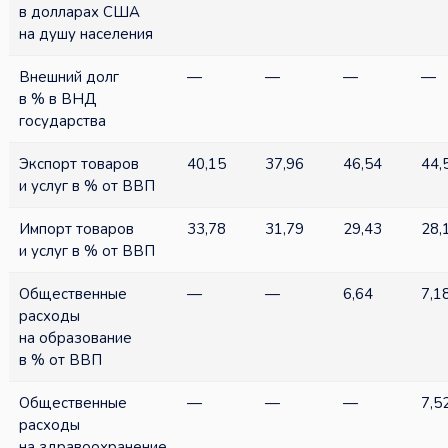
в долларах США
на душу населения
Внешний долг
—
—
—
—
в % в ВНД
государства
Экспорт товаров
40,15
37,96
46,54
44,
и услуг в % от ВВП
Импорт товаров
33,78
31,79
29,43
28,
и услуг в % от ВВП
Общественные
—
—
6,64
7,1
расходы
на образование
в % от ВВП
Общественные
—
—
—
7,5
расходы
на здравоохранение