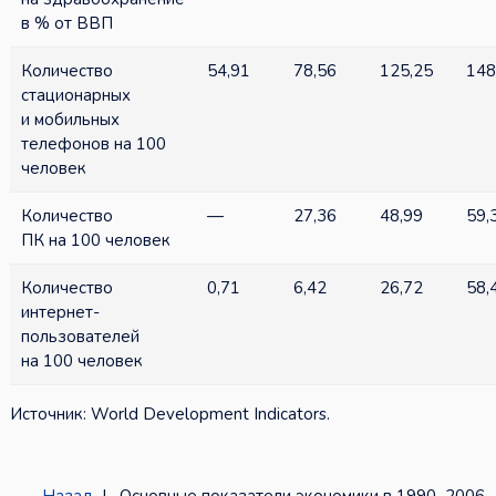
в % от ВВП
Количество
54,91
78,56
125,25
148
стационарных
и мобильных
телефонов на 100
человек
Количество
—
27,36
48,99
59,
ПК на 100 человек
Количество
0,71
6,42
26,72
58,
интернет-
пользователей
на 100 человек
Источник: World Development Indicators.