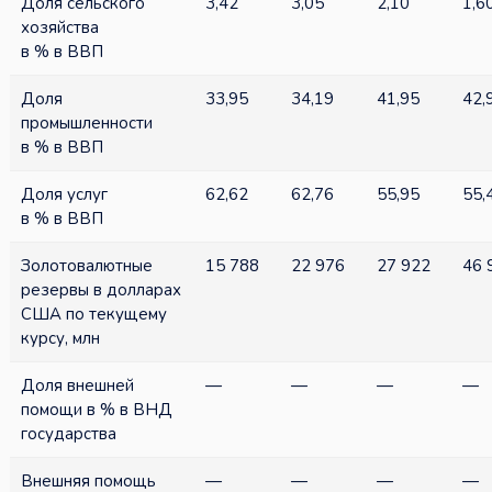
Доля сельского
3,42
3,05
2,10
1,6
хозяйства
в % в ВВП
Доля
33,95
34,19
41,95
42,
промышленности
в % в ВВП
Доля услуг
62,62
62,76
55,95
55,
в % в ВВП
Золотовалютные
15 788
22 976
27 922
46 
резервы в долларах
США по текущему
курсу, млн
Доля внешней
—
—
—
—
помощи в % в ВНД
государства
Внешняя помощь
—
—
—
—