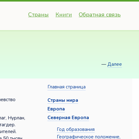
Страны
Книги
Обратная связь
—
Далее
Главная страница
левство
Страны мира
Европа
Северная Европа
аг, Нурлан,
тагдер.
Год образования
ителей.
Географическое положение,
е 50 тысяч