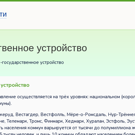
ти
твенное устройство
-государственное устройство
 устройство
вление осуществляется на трёх уровнях: национальном (коро
муны).
скеруд, Вестагдер, Вестфолль, Мёре-о-Ромсдаль, Нур-Трённел
е, Телемарк, Тромс, Финмарк, Хедмарк, Хуралан, Эстфоль, Эус
ть населения коммун варьируется от тысячи до полумиллиона ж
 тысяч человек, и лишь 10 коммун обладают населением боле