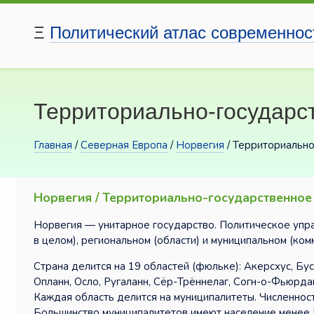
Ξ
Политический атлас современнос
Территориально-государс
Главная
/
Северная Европа
/
Норвегия
/ Территориально
Норвегия / Территориально-государственное
Норвегия — унитарное государство. Политическое упра
в целом), региональном (области) и муниципальном (ком
Страна делится на 19 областей (фюльке): Акерсхус, Бу
Опланн, Осло, Ругаланн, Сёр-Трённелаг, Согн-о-Фьюрдан
Каждая область делится на муниципалитеты. Численнос
Большинство муниципалитетов имеют население менее 5