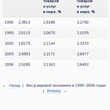
товаров
товаров
и услуг
и услуг
в мире, %
в мире, %
1990
2,3813
1,9188
2,2750
1995
2,0115
2,0675
2,1035
2000
1,8175
2,1144
2,3370
2005
2,4993
2,2171
2,6977
2006
2,5185
2,1263
2,6492
←
Назад
| Вес в мировой экономике в 1990–2006 годах
|
Вперёд
→