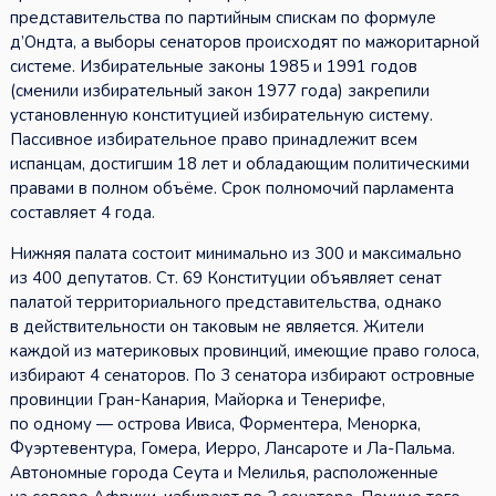
представительства по партийным спискам по формуле
д’Ондта, а выборы сенаторов происходят по мажоритарной
системе. Избирательные законы 1985 и 1991 годов
(сменили избирательный закон 1977 года) закрепили
установленную конституцией избирательную систему.
Пассивное избирательное право принадлежит всем
испанцам, достигшим 18 лет и обладающим политическими
правами в полном объёме. Срок полномочий парламента
составляет 4 года.
Нижняя палата состоит минимально из 300 и максимально
из 400 депутатов. Ст. 69 Конституции объявляет сенат
палатой территориального представительства, однако
в действительности он таковым не является. Жители
каждой из материковых провинций, имеющие право голоса,
избирают 4 сенаторов. По 3 сенатора избирают островные
провинции Гран-Канария, Майорка и Тенерифе,
по одному — острова Ивиса, Форментера, Менорка,
Фуэртевентура, Гомера, Иерро, Лансароте и Ла-Пальма.
Автономные города Сеута и Мелилья, расположенные