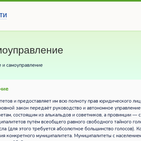
ти
моуправление
е и самоуправление
ние
етов и предоставляет им всю полноту прав юридического лица,
новной закон передаёт руководство и автономное управление
там, состоящим из алькальдов и советников, а провинции — 
ипалитетов путём всеобщего равного свободного тайного гол
сла (для этого требуется абсолютное большинство голосов). К
ния конкретного муниципалитета. Муниципалитеты с население