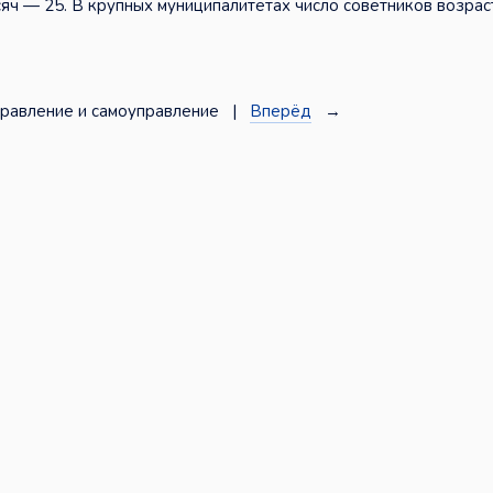
сяч — 25. В крупных муниципалитетах число советников возрас
равление и самоуправление |
Вперёд
→