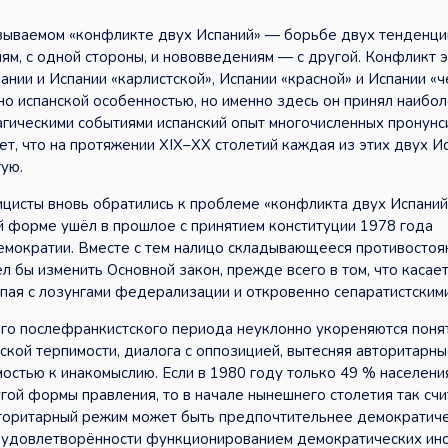
называемом «конфликте двух Испаний» — борьбе двух тенденци
м, с одной стороны, и нововведениям — с другой. Конфликт э
нии и Испании «карлистской», Испании «красной» и Испании «
ьно испанской особенностью, но именно здесь он принял наибо
гическими событиями испанский опыт многочисленных пронунс
т, что на протяжении XIX–XX столетий каждая из этих двух И
ую.
ицисты вновь обратились к проблеме «конфликта двух Испаний
й форме ушёл в прошлое с принятием конституции 1978 года
емократии. Вместе с тем налицо складывающееся противосто
л бы изменить Основной закон, прежде всего в том, что касае
пая с лозунгами федерализации и откровенно сепаратистскими
его послефранкистского периода неуклонно укореняются поня
ской терпимости, диалога с оппозицией, вытесняя авторитарн
остью к инакомыслию. Если в 1980 году только 49 % населени
гой формы правления, то в начале нынешнего столетия так сч
вторитарный режим может быть предпочтительнее демократич
ень удовлетворённости функционированием демократических ин