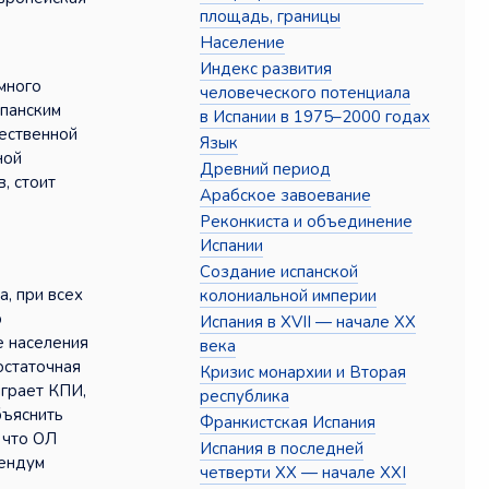
площадь, границы
Население
Индекс развития
много
человеческого потенциала
спанским
в Испании в 1975–2000 годах
жественной
Язык
ной
Древний период
, стоит
Арабское завоевание
Реконкиста и объединение
Испании
Создание испанской
, при всех
колониальной империи
ю
Испания в XVII — начале XX
е населения
века
остаточная
Кризис монархии и Вторая
играет КПИ,
республика
бъяснить
Франкистская Испания
 что ОЛ
Испания в последней
рендум
четверти XX — начале XXI