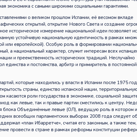
ная экономика с самыми широкими социальными гарантиями.
ставлениями о великом прошлом Испании, её весомом вкладе
рафических открытий, открытие Нового Света и создание огро
ное историческое измерение национальной идеи позволяет и
знанную устойчивую национальную идентичность в рамках мно
ной или европейской). Особую роль в формировании националь
ный, а национальный характер, служит интересам всех испанцев
 нации и преемственность исторических традиций. Неслучайно
л единства и постоянства, арбитр и примиритель в постоянной
тий, которые находились у власти в Испании после 1975 года
ткрытость страны, единство испанской нации, территориальну
ном касаются роли государства в экономике, социальной защит
иод как левые, так и правые партии сместились к центру. Нед
ля блока Объединённые левые (ОЛ), ведущую роль в котором 
ледних всеобщих парламентских выборах 2008 года следует о
оддержал «план Ибарретче», считая его законным, а также тем,
ение провести в стране в рамках реформы конституции рефе