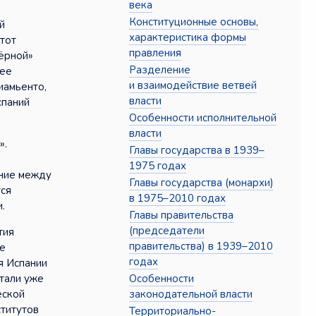
века
Конституционные основы,
й
характеристика формы
тот
правления
чёрной»
Разделение
лее
и взаимодействие ветвей
иамьенто,
власти
спаний
Особенности исполнительной
власти
».
Главы государства в 1939–
1975 годах
яние между
Главы государства (монархи)
тся
в 1975–2010 годах
.
Главы правительства
(председатели
тия
правительства) в 1939–2010
ые
годах
я Испании
Особенности
итали уже
законодательной власти
еской
ститутов
Территориально-