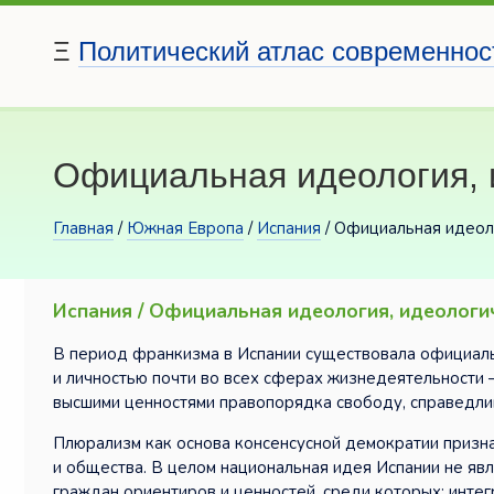
Ξ
Политический атлас современнос
Официальная идеология, 
Главная
/
Южная Европа
/
Испания
/ Официальная идеол
Испания / Официальная идеология, идеологи
В период франкизма в Испании существовала официаль
и личностью почти во всех сферах жизнедеятельности 
высшими ценностями правопорядка свободу, справедлив
Плюрализм как основа консенсусной демократии призн
и общества. В целом национальная идея Испании не яв
граждан ориентиров и ценностей, среди которых: интег