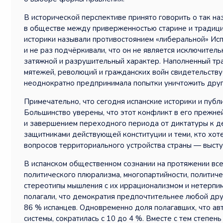
В исторической перспективе принято говорить о так 
в обществе между приверженностью старине и традиция
историки называли противостоянием «либеральной» Испа
и не раз подчёркивали, что он не является исключител
затяжной и разрушительный характер. Наполненный тра
мятежей, революций и гражданских войн свидетельствуе
неоднократно предпринимала попытки уничтожить друг
Примечательно, что сегодня испанские историки и публ
Большинство уверены, что этот конфликт в его прежне
и завершением переходного периода от диктатуры к д
защитниками действующей конституции и теми, кто хоте
вопросов территориального устройства страны — высту
В испанском общественном сознании на протяжении вс
политического плюрализма, многопартийности, политиче
стереотипы мышления с их иррационализмом и нетерпим
полагали, что демократия предпочтительнее любой дру
86 % испанцев. Одновременно доля полагавших, что а
системы, сократилась с 10 до 4 %. Вместе с тем степ