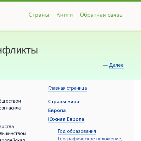
Страны
Книги
Обратная связь
онфликты
—
Далее
Главная страница
обществом
Страны мира
озгласила
Европа
Южная Европа
арства
Год образования
ольшинством
Географическое положение,
европейская