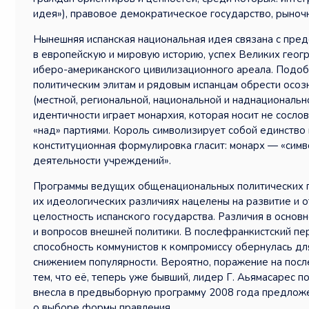
идея»), правовое демократическое государство, рыноч
Нынешняя испанская национальная идея связана с пред
в европейскую и мировую историю, успех Великих геог
иберо-американского цивилизационного ареала. Подоб
политическим элитам и рядовым испанцам обрести осо
(местной, региональной, национальной и наднациональ
идентичности играет монархия, которая носит не сослов
«над» партиями. Король символизирует собой единство
конституционная формулировка гласит: монарх — «симво
деятельности учреждений».
Программы ведущих общенациональных политических пар
их идеологических различиях нацелены на развитие и о
целостность испанского государства. Различия в основ
и вопросов внешней политики. В послефранкистский пер
способность коммунистов к компромиссу обернулась д
снижением популярности. Вероятно, поражение на пос
тем, что её, теперь уже бывший, лидер Г. Аьямасарес п
внесла в предвыборную программу 2008 года предлож
о выборе формы правления.