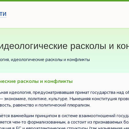
ти
идеологические расколы и к
огия, идеологические расколы и конфликты
ческие расколы и конфликты
ная идеология, предусматривавшая примат государства над 
— экономике, политике, культуре. Нынешняя конституция пров
ость, равенство и политический плюрализм.
аётся важнейшим принципом в системе взаимоотношений госуд
ляется чем-то формализованным, а состоит из признаваемых б
рация в ЕС и евроатлантические структуры (так называемая «