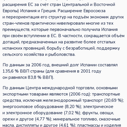
расширения ЕС за счёт стран Центральной и Восточной
Европы) Испания и Греция. Расширение Евросоюза
и переориентация его структур на подъём экономик других
стран-членов практически нивелировали многие из тех
преимуществ, которые первоначально получила Испания
при своём вступлении в ЕС. В частности, сокращается объём
дотаций, предназначенных на развитие более отсталых
испанских провинций, борьбу с безработицей, поддержку
сельского хозяйства и рыболовства.
По данным за 2006 год, внешний долг Испании составлял
135,6 % ВВП страны (для сравнения в 2001 году
он равнялся 83,8 % ВВП).
По данным Центра международной торговли, основными
экспортными товарами являются (2006 год): транспортные
средства, исключая железнодорожный транспорт (20,69 %);
энергосиловое оборудование (8,20 %); электрическое
и электронное оборудование (7,02 %); фрукты, овощи,
орехи и другое (4,77 %); минеральное топливо, смазочные
масла, дистилляты и другое (4,61 %); пластмассы и изделия