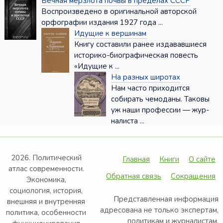
Вечная мерзлота почвы в пределах СССР
Воспроизведено в оригинальной авторской
орфографии издания 1927 года ...
Идущие к вершинам
Книгу составили ранее издававшиеся
историко-биографическая повесть
«Идущие к ...
На разных широтах
Нам часто приходится
собирать чемо­даны. Таковы
уж наши профессии — жур­
налиста ...
2026. Политический
Главная
Книги
О сайте
атлас современности.
Обратная связь
Сокращения
Экономика,
социология, история,
Представленная информация
внешняя и внутренняя
адресована не только экспертам,
политика, особенности
политикам и журналистам,