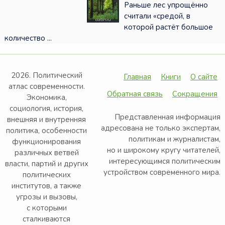
Раньше лес упрощённо
считали «средой, в
которой растёт большое
количество ...
2026. Политический
Главная
Книги
О сайте
атлас современности.
Обратная связь
Сокращения
Экономика,
социология, история,
Представленная информация
внешняя и внутренняя
адресована не только экспертам,
политика, особенности
политикам и журналистам,
функционирования
но и широкому кругу читателей,
различных ветвей
интересующимся политическим
власти, партий и других
устройством современного мира.
политических
институтов, а также
угрозы и вызовы,
с которыми
сталкиваются