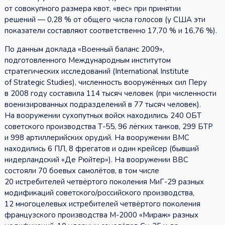
от совокупного размера квот, «вес» при принятии
решений — 0,28 % от общего числа голосов (у США эти
показатели составляют соответственно 17,70 % и 16,76 %).
По данным доклада «Военный баланс 2009»,
подготовленного Международным институтом
стратегических исследований (International Institute
of Strategic Studies), численность вооружённых сил Перу
в 2008 году составила 114 тысяч человек (при численности
военизированных подразделений в 77 тысяч человек).
На вооружении сухопутных войск находились 240 ОБТ
советского производства Т-55, 96 лёгких танков, 299 БТР
и 998 артиллерийских орудий. На вооружении ВМС
находились 6 ПЛ, 8 фрегатов и один крейсер (бывший
нидерландский «Де Рюйтер»). На вооружении ВВС
состояли 70 боевых самолётов, в том числе
20 истребителей четвёртого поколения МиГ-29 разных
модификаций советского/российского производства,
12 многоцелевых истребителей четвёртого поколения
французского производства М-2000 «Мираж» разных