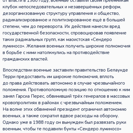
от власти в 1980 году, военные оставили своим преемникам
клубок непоследовательных и незавершённых реформ,
дезорганизованную структуру управления и общество,
радикализированное и политизированное ещё в большей
степени, чем до переворота. Их действия нанесли вред
государственной безопасности, спровоцировав появление
таких радикальных групп, как маоистская «Сендеро
луминосо». Желания военных получить широкие полномочия
в борьбе с ними натолкнулись на противодействие
гражданских властей.
Впоследствии военные заставили правительство Белаунде
Терри предоставить им широкие полномочия, вплоть
до права действовать автономно в случае чрезвычайного
положения. Противоположную позицию по отношению к ним
занял Гарсиа Перес, обвинивший трёх генералов в массовых
кровопролитиях в районах с чрезвычайным положением.
На волне этих обвинений президент ограничил автономию
военных, а также сократил вдвое расходы на оборону.
Однако уже в 1988 году он вынужден был развязать руки
военным, чтобы те подавили бунты «Сендеро луминосо»