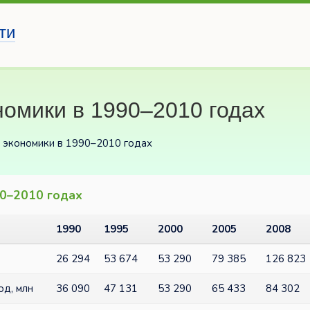
ти
омики в 1990–2010 годах
 экономики в 1990–2010 годах
90–2010 годах
1990
1995
2000
2005
2008
26 294
53 674
53 290
79 385
126 823
од, млн
36 090
47 131
53 290
65 433
84 302