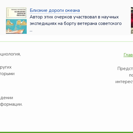
Близкие дороги океана
Автор этих очерков участвовал в научных
экспедициях на борту ветерана советского
...
оциология,
Глав
других
Предст
оторыми
п
интерес
едении
нформации.