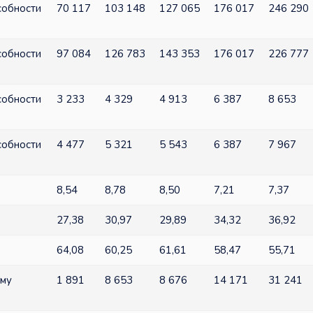
собности
70 117
103 148
127 065
176 017
246 290
собности
97 084
126 783
143 353
176 017
226 777
собности
3 233
4 329
4 913
6 387
8 653
собности
4 477
5 321
5 543
6 387
7 967
8,54
8,78
8,50
7,21
7,37
27,38
30,97
29,89
34,32
36,92
64,08
60,25
61,61
58,47
55,71
ему
1 891
8 653
8 676
14 171
31 241