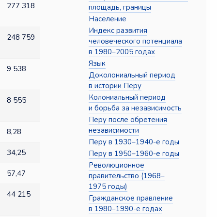
277 318
площадь, границы
Население
Индекс развития
248 759
человеческого потенциала
в 1980–2005 годах
Язык
9 538
Доколониальный период
в истории Перу
Колониальный период
8 555
и борьба за независимость
Перу после обретения
независимости
8,28
Перу в 1930–1940-е годы
34,25
Перу в 1950–1960-е годы
Революционное
57,47
правительство (1968–
1975 годы)
44 215
Гражданское правление
в 1980–1990-е годах