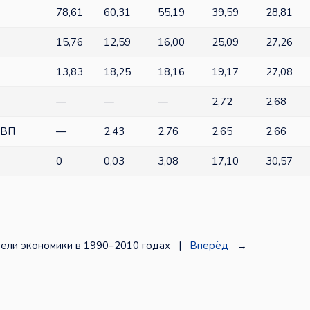
78,61
60,31
55,19
39,59
28,81
15,76
12,59
16,00
25,09
27,26
13,83
18,25
18,16
19,17
27,08
—
—
—
2,72
2,68
ВВП
—
2,43
2,76
2,65
2,66
0
0,03
3,08
17,10
30,57
ели экономики в 1990–2010 годах |
Вперёд
→