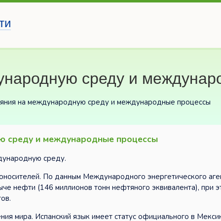
ти
ународную среду и междунар
ияния на международную среду и международные процессы
ую среду и международные процессы
дународную среду.
оносителей. По данным Международного энергетического аген
ыче нефти (146 миллионов тонн нефтяного эквивалента), при э
ов.
ения мира. Испанский язык имеет статус официального в Мекси