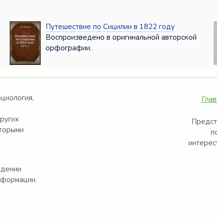
Путешествие по Сицилии в 1822 году
Воспроизведено в оригинальной авторской
орфографии.
оциология,
Глав
других
Предст
оторыми
п
интерес
едении
нформации.