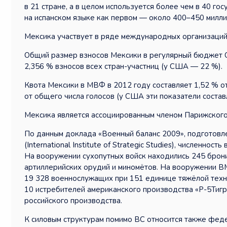
в 21 стране, а в целом используется более чем в 40 го
на испанском языке как первом — около 400–450 милли
Мексика участвует в ряде международных организаций
Общий размер взносов Мексики в регулярный бюджет 
2,356 % взносов всех стран-участниц (у США — 22 %).
Квота Мексики в МВФ в 2012 году составляет 1,52 % от
от общего числа голосов (у США эти показатели состав
Мексика является ассоциированным членом Парижского
По данным доклада «Военный баланс 2009», подготовл
(International Institute of Strategic Studies), численн
На вооружении сухопутных войск находились 245 брон
артиллерийских орудий и миномётов. На вооружении ВМ
19 328 военнослужащих при 151 единице тяжёлой техн
10 истребителей американского производства «Р-5Тигр»
российского производства.
К силовым структурам помимо ВС относится также федер