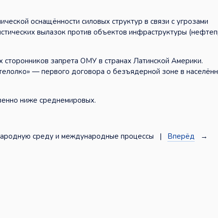
ической оснащённости силовых структур в связи с угрозами
ристических вылазок против объектов инфраструктуры (нефте
х сторонников запрета ОМУ в странах Латинской Америки.
телолко» — первого договора о безъядерной зоне в населённ
венно ниже среднемировых.
народную среду и международные процессы |
Вперёд
→