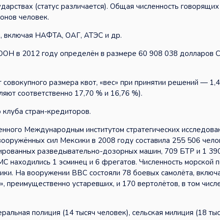
сударствах (статус различается). Общая численность говорящих
онов человек.
, включая НАФТА, ОАГ, АТЭС и др.
ООН в 2012 году определён в размере 60 908 038 долларов 
 совокупного размера квот, «вес» при принятии решений — 1,
ляют соответственно 17,70 % и 16,76 %).
 клуба стран-кредиторов.
енного Международным институтом стратегических исследова
ость вооружённых сил Мексики в 2008 году составила 255 506 чело
ированных разведывательно-дозорных машин, 709 БТР и 1 39
С находились 1 эсминец и 6 фрегатов. Численность морской 
ики. На вооружении ВВС состояли 78 боевых самолёта, включ
, преимущественно устаревших, и 170 вертолётов, в том числ
альная полиция (14 тысяч человек), сельская милиция (18 ты