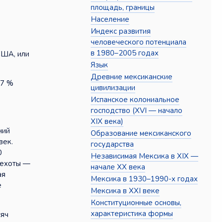
площадь, границы
Население
Индекс развития
человеческого потенциала
в 1980–2005 годах
США, или
Язык
Древние мексиканские
47 %
цивилизации
Испанское колониальное
господство (XVI — начало
XIX века)
ний
Образование мексиканского
век.
государства
0
Независимая Мексика в XIX —
пехоты —
начале XX века
ая
Мексика в 1930–1990-х годах
е
Мексика в XXI веке
Конституционные основы,
характеристика формы
сяч