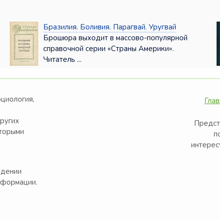
Бразилия. Боливия. Парагвай. Уругвай
Брошюра выходит в массово-популярной
справочной серии «Страны Америки».
Читатель ...
оциология,
Глав
других
Предст
оторыми
п
интерес
едении
нформации.