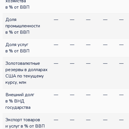
хозяйства
в % от ВВП
Доля
—
—
—
—
—
промышленности
в % от ВВП
Доля услуг
—
—
—
—
—
в % от ВВП
Золотовалютные
—
—
—
—
—
резервы в долларах
США по текущему
курсу, млн
Внешний долг
—
—
—
—
—
в % ВНД
государства
Экспорт товаров
—
—
—
—
—
и услуг в % от ВВП