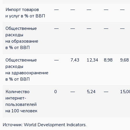
Импорт товаров
—
—
—
—
—
и услуг в % от ВВП
Общественные
—
—
—
—
—
расходы
на образование
в % от ВВП
Общественные
—
7,43
12,34
8,98
9,68
расходы
на здравоохранение
в % от ВВП
Количество
0
—
5,24
—
15,0
интернет-
пользователей
на 100 человек
Источник: World Development Indicators.