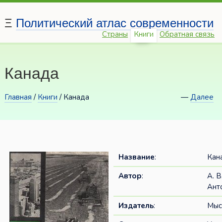
Ξ
Политический атлас современности
Страны
Книги
Обратная связь
Канада
Главная
/
Книги
/ Канада
—
Далее
Название
:
Кан
Автор
:
А. В
Ант
Издатель
:
Мыс