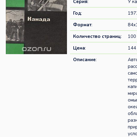
Серия
:
У к
Год
:
197
Формат
:
84x
Количество страниц
:
100
Цена
:
144 
Описание
:
Авт
рас
сам
тер
кап
мира
омы
оке
обл
раз
при
усл