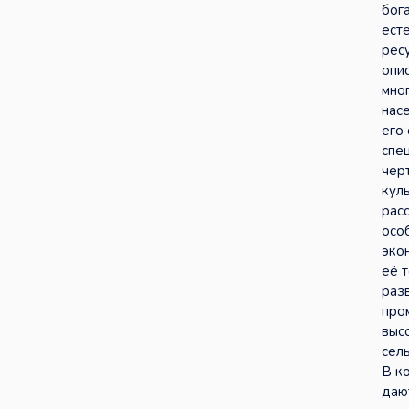
бог
ест
ресу
опи
мно
нас
его
спе
чер
кул
рас
осо
эко
её 
раз
про
выс
сел
В к
даю