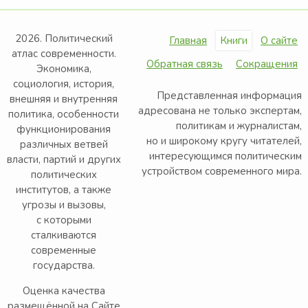
2026. Политический
Главная
Книги
О сайте
атлас современности.
Обратная связь
Сокращения
Экономика,
социология, история,
Представленная информация
внешняя и внутренняя
адресована не только экспертам,
политика, особенности
политикам и журналистам,
функционирования
но и широкому кругу читателей,
различных ветвей
интересующимся политическим
власти, партий и других
устройством современного мира.
политических
институтов, а также
угрозы и вызовы,
с которыми
сталкиваются
современные
государства.
Оценка качества
размещённой на Сайте