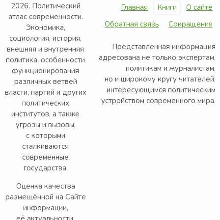
2026. Политический
Главная
Книги
О сайте
атлас современности.
Обратная связь
Сокращения
Экономика,
социология, история,
Представленная информация
внешняя и внутренняя
адресована не только экспертам,
политика, особенности
политикам и журналистам,
функционирования
но и широкому кругу читателей,
различных ветвей
интересующимся политическим
власти, партий и других
устройством современного мира.
политических
институтов, а также
угрозы и вызовы,
с которыми
сталкиваются
современные
государства.
Оценка качества
размещённой на Сайте
информации,
её актуальности,