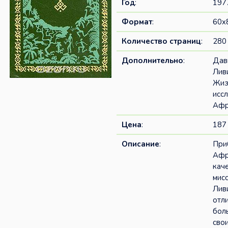
Год
:
197
Формат
:
60x
Количество страниц
:
280
Дополнительно
:
Дав
Лив
Жиз
исс
Афр
Цена
:
187 
Описание
:
При
Афр
кач
мис
Лив
отл
бол
сво