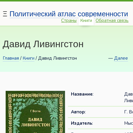
Ξ
Политический атлас современности
Страны
Книги
Обратная связь
Давид Ливингстон
Главная
/
Книги
/ Давид Ливингстон
—
Далее
Название
:
Дав
Лив
Автор
:
Г. В
Издатель
:
Мыс