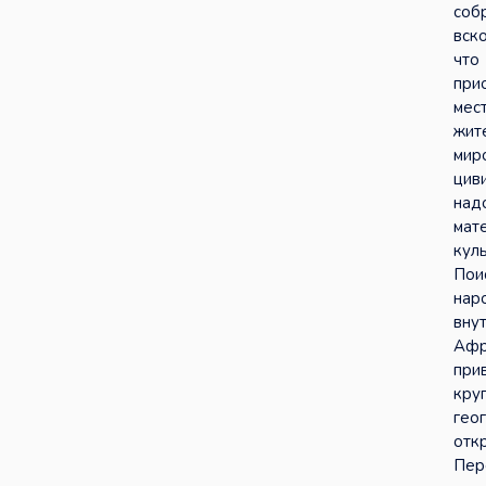
соб
вск
что
при
мес
жит
мир
цив
над
мат
кул
Пои
нар
вну
Афр
при
кру
гео
отк
Пер