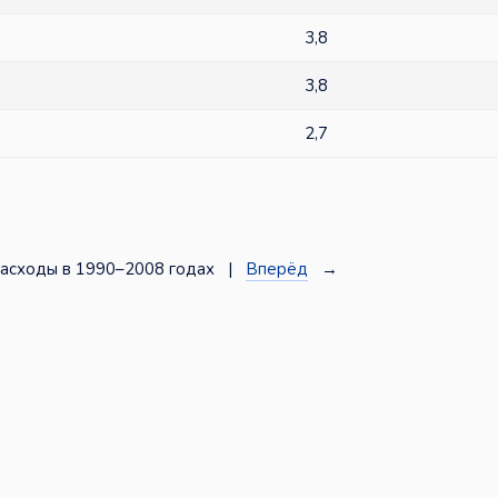
3,8
3,8
2,7
асходы в 1990–2008 годах |
Вперёд
→