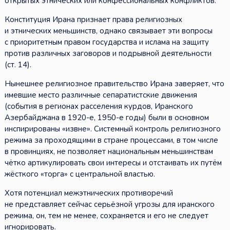
открытых этнических или конфессиональных конфликтов.
Конституция Ирана признает права религиозных
и этнических меньшинств, однако связывает эти вопросы
с приоритетным правом государства и ислама на защиту
против различных заговоров и подрывной деятельности
(ст. 14).
Нынешнее религиозное правительство Ирана заверяет, что
имевшие место различные сепаратистские движения
(события в регионах расселения курдов, Иранского
Азербайджана в 1920-е, 1950-е годы) были в основном
инспирированы «извне». Системный контроль религиозного
режима за проходящими в стране процессами, в том числе
в провинциях, не позволяет национальным меньшинствам
чётко артикулировать свои интересы и отстаивать их путём
жёсткого «торга» с центральной властью.
Хотя потенциал межэтнических противоречий
не представляет сейчас серьёзной угрозы для иранского
режима, он, тем не менее, сохраняется и его не следует
игнорировать.