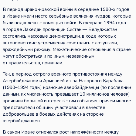
В период ирано-иракской войны в середине 1980-х годов
в Иране имели место серьёзные волнения курдов, которые
были подавлены с помощью войск. В феврале 1994 года
в городе Захедан провинции Систан — Белуджистан
состоялись массовые демонстрации, в ходе которых
автономистские устремления сочетались с лозунгами,
враждебными режиму. Межэтнические отношения в стране
могут обостряться и по иным, независимым
от правительства, причинам.
Так, в период острого военного противостояния между
Азербайджаном и Арменией из-за Нагорного Карабаха
(1990–1994 годы) иранские азербайджанцы (по последним
данным, их численность превышает 10 миллионов человек)
проявили большой интерес к этим событиям, причём многие
представители общины участвовали в качестве
добровольцев в боевых действиях на стороне
азербайджанцев.
В самом Иране отмечался рост напряжённости между