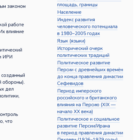
площадь, границы
ным законом
Население
Индекс развития
кой работе
человеческого потенциала
Их влияние
в 1980–2005 годах
Язык (языки)
Исторический очерк
литический
политических традиций
и ИРИ
Политическое развитие
Персии с древнейших времён
, созданный
до конца правления династии
й обороны).
Сефевидов
ых дел
Период имперского
политики,
российского и британского
влияния на Персию (XIX —
начало XX века)
Контроль
Политическое и социальное
о, что
развитие Персии/Ирана
в период правления династии
Пехлеви (1926–1979 годы)