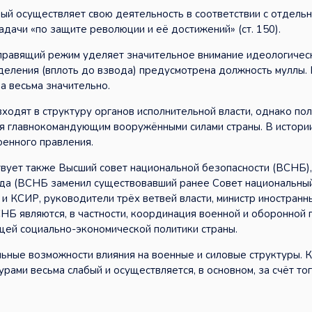
ый осуществляет свою деятельность в соответствии с отдель
адачи «по защите революции и её достижений» (ст. 150).
правящий режим уделяет значительное внимание идеологичес
деления (вплоть до взвода) предусмотрена должность муллы. 
а весьма значительно.
ходят в структуру органов исполнительной власти, однако по
я главнокомандующим вооружёнными силами страны. В истори
енного правления.
твует также Высший совет национальной безопасности (ВСНБ)
года (ВСНБ заменил существовавший ранее Совет национальны
и КСИР, руководители трёх ветвей власти, министр иностранн
НБ являются, в частности, координация военной и оборонной 
щей социально-экономической политики страны.
ьные возможности влияния на военные и силовые структуры. 
ами весьма слабый и осуществляется, в основном, за счёт тог