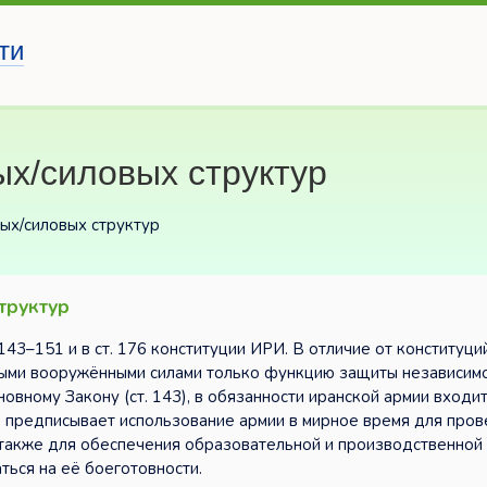
ти
ых/силовых структур
ых/силовых структур
труктур
43–151 и в ст. 176 конституции ИРИ. В отличие от конституци
ьными вооружёнными силами только функцию защиты независим
овному Закону (ст. 143), в обязанности иранской армии входи
7 предписывает использование армии в мирное время для про
 также для обеспечения образовательной и производственной
ться на её боеготовности.