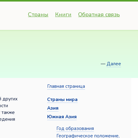
Страны
Книги
Обратная связь
—
Далее
Главная страница
й других
Страны мира
ости
Азия
т также
Южная Азия
ведения
Год образования
Географическое положение,