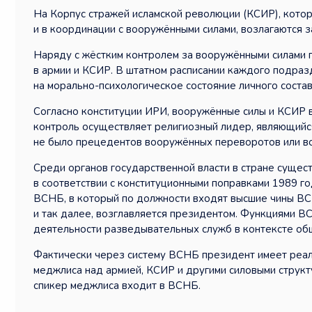
На Корпус стражей исламской революции (КСИР), котор
и в координации с вооружёнными силами, возлагаются з
Наряду с жёстким контролем за вооружёнными силами 
в армии и КСИР. В штатном расписании каждого подраз
на морально-психологическое состояние личного состав
Согласно конституции ИРИ, вооружённые силы и КСИР в
контроль осуществляет религиозный лидер, являющийс
не было прецедентов вооружённых переворотов или во
Среди органов государственной власти в стране сущес
в соответствии с конституционными поправками 1989 
ВСНБ, в который по должности входят высшие чины ВС 
и так далее, возглавляется президентом. Функциями ВС
деятельности разведывательных служб в контексте об
Фактически через систему ВСНБ президент имеет реал
меджлиса над армией, КСИР и другими силовыми структур
спикер меджлиса входит в ВСНБ.