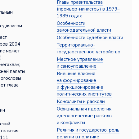
Главы правительства
(премьер-министры) в 1979–
альным
1989 годах
Особенности
меджлисом.
законодательной власти
ест
Особенности судебной власти
оров 2004
Территориально-
лис может
государственное устройство
).
Местное управление
негахван;
и самоуправление
хней палаты
Внешние влияния
богословы
на формирование
ет глава
и функционирование
политических институтов
Конфликты и расколы
Официальная идеология,
дин
идеологические расколы
и конфликты
шений
Религия и государство, роль
ательным
религии в политике
 111