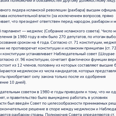
своих полномочий и обязанностей другому должностному лицу.
ховного лидера исламской революции (рахбара) высшим офици
лава исполнительной власти (за исключением вопросов, прямо
ивает, что президент ответствен перед народом, рахбаром и 
парламент — меджлис (Собрание исламского совета). Число м
еления (в 1980 году в нём было 270 депутатов, по итогам выб
сования сроком на 4 года. Согласно ст. 71 конституции, медж
ни не противоречат конституции и исламским принципам (ст. 72
и конституции устанавливает Наблюдательный совет (Шоурае 
огласно ст. 96 конституции, сочетает фактически функции вер
остоит из 12 членов, половину из которых составляют высшие 
збираются меджлисом из числа кандидатов, которых представля
кты приобретают силу закона только после их одобрения
ение 10 дней).
ательным советом в 1980-е годы приводили к тому, что ни о
нят, и правительство было вынуждено работать в условиях
ласти был введён Совет по целесообразности принимаемых ре
т окончательное решение в споре между меджлисом и Наблюд
аются рахбаром страны. Полномочия Совета определяются ст.