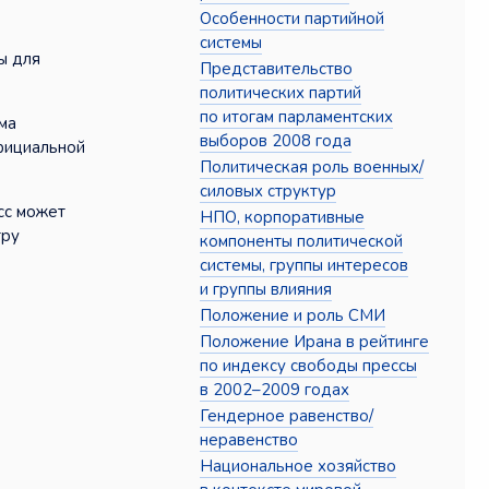
Особенности партийной
системы
ы для
Представительство
политических партий
по итогам парламентских
ма
выборов 2008 года
официальной
Политическая роль военных/
силовых структур
сс может
НПО, корпоративные
тру
компоненты политической
системы, группы интересов
и группы влияния
Положение и роль СМИ
Положение Ирана в рейтинге
по индексу свободы прессы
в 2002–2009 годах
Гендерное равенство/
неравенство
Национальное хозяйство