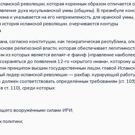
исламской революции, которая коренным образом отличается о
явление духа мусульманской уммы (общины). В преамбуле кон
ма и указывается на его неприемлемость для иранской уммы, 
я история исламской революции, очерчиваются контуры
.
на, согласно конституции, как теократическая республика, о
основе религиозной власти, которая обеспечивает легитимност
шим из которых является велаят-е факиф («правление наиболе
сохраняться до появления 12-го «скрытого имама», которому 
 этим принципом высшим государственным лицом, главой Исламс
ый лидер исламской революции — рахбар, курирующий работу
р должен соответствовать определённым требованиям (ст. 109)
 ст. 110), среди которых:
ющего вооружёнными силами ИРИ;
 политики;