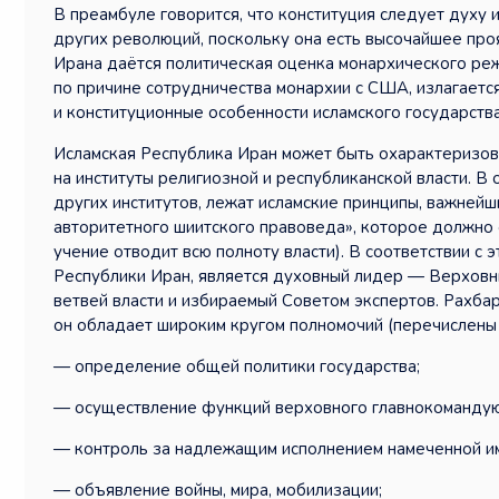
В преамбуле говорится, что конституция следует духу 
других революций, поскольку она есть высочайшее про
Ирана даётся политическая оценка монархического режи
по причине сотрудничества монархии с США, излагаетс
и конституционные особенности исламского государства
Исламская Республика Иран может быть охарактеризова
на институты религиозной и республиканской власти. В 
других институтов, лежат исламские принципы, важней
авторитетного шиитского правоведа», которое должно 
учение отводит всю полноту власти). В соответствии с
Республики Иран, является духовный лидер — Верховн
ветвей власти и избираемый Советом экспертов. Рахба
он обладает широким кругом полномочий (перечислены в
— определение общей политики государства;
— осуществление функций верховного главнокоманду
— контроль за надлежащим исполнением намеченной им
— объявление войны, мира, мобилизации;