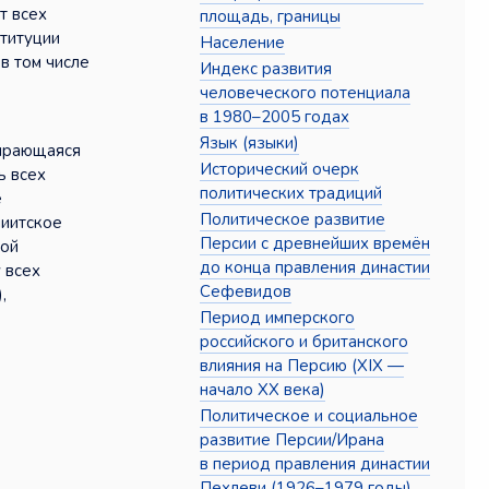
т всех
площадь, границы
ституции
Население
в том числе
Индекс развития
человеческого потенциала
в 1980–2005 годах
Язык (языки)
пирающаяся
Исторический очерк
ь всех
политических традиций
е
Политическое развитие
шиитское
Персии с древнейших времён
кой
до конца правления династии
 всех
Сефевидов
,
Период имперского
российского и британского
влияния на Персию (XIX —
начало XX века)
Политическое и социальное
развитие Персии/Ирана
в период правления династии
Пехлеви (1926–1979 годы)