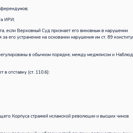
еферендумов;
та ИРИ;
а, если Верховный Суд признает его виновным в нарушении
за его устранение на основании нарушения им ст. 89 конституц
урегулированы в обычном порядке, между меджлисом и Наблю
в отставку (ст. 110.6):
щего Корпуса стражей исламской революции и высших чинов