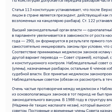
По конституции допускается передача рахбаром части 
Статья 113 конституции устанавливает, что после Вер
лицом в стране является президент, действующий как г
возложенных на канцелярию рахбара). Ст. 122 устанавл
Высший законодательный орган власти — однопалатный 
в парламенте увеличивается в зависимости от роста нас
года — 290), он формируется в результате прямого голо
самостоятельно инициировать законы при условии, что о
Соответствие принимаемых меджлисом законов исламу 
другой вариант перевода — Совет стражей), который, с
и конституционного контроля. Наблюдательный совет с
(улемы), назначаемые рахбаром, остальные 6 членов и
судебной власти. Все принятые меджлисом законопрое
Наблюдательным советом (обязан их рассмотреть в теч
Очень частые противоречия между меджлисом и Наблюд
из основополагающих законов в тот период не был при
законодательного вакуума. В 1988 году в структуру в
(Маджма-йе тахшис маслахате незам), который выноси
советом. Постоянные и временные члены Совета назнач