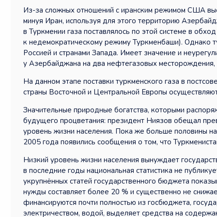
Из-за сложных отношений с иранским режимом США выс
минуя Иран, используя для этого территорию Азербайд
в Туркмении газа поставлялось по этой системе в обхо
к недемократическому режиму Туркменбаши). Однако т
Россией и странами Запада. Имеет значение и неурегул
у Азербайджана на два нефтегазовых месторождения,
На данном этапе поставки туркменского газа в постсов
страны Восточной и Центральной Европы осуществляют
Значительные природные богатства, которыми распоря
будущего процветания: президент Ниязов обещал превр
уровень жизни населения. Пока же больше половины на
2005 года появились сообщения о том, что Туркменист
Низкий уровень жизни населения вынуждает государств
в последние годы национальная статистика не публику
укрупнённых статей государственного бюджета показы
нужды составляет более 20 % и существенно не снижае
финансируются почти полностью из госбюджета, госуда
электричеством, водой, выделяет средства на содерж