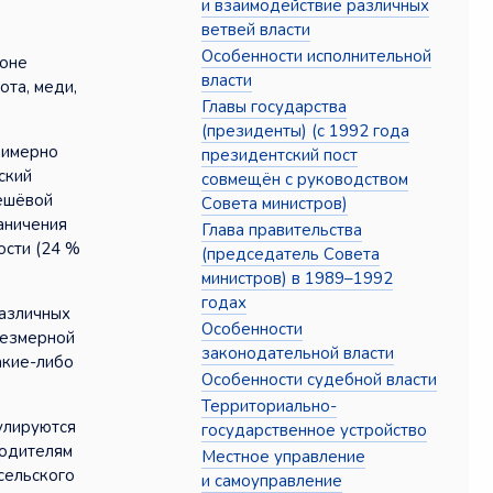
и взаимодействие различных
ветвей власти
Особенности исполнительной
йоне
власти
та, меди,
Главы государства
(президенты) (с 1992 года
римерно
президентский пост
ский
совмещён с руководством
дешёвой
Совета министров)
аничения
Глава правительства
ости (24 %
(председатель Совета
министров) в 1989–1992
годах
различных
Особенности
резмерной
законодательной власти
акие-либо
Особенности судебной власти
Территориально-
улируются
государственное устройство
водителям
Местное управление
сельского
и самоуправление