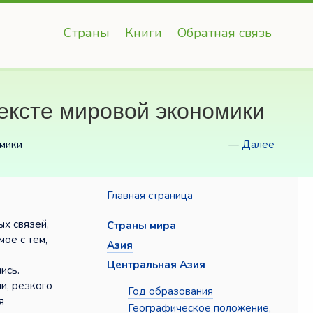
Страны
Книги
Обратная связь
ексте мировой экономики
омики
—
Далее
Главная страница
х связей,
Страны мира
ое с тем,
Азия
Центральная Азия
ись.
и, резкого
Год образования
я
Географическое положение,