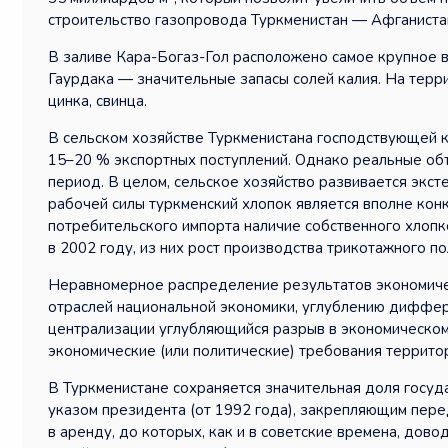
строительство газопровода Туркменистан — Афганист
В заливе Кара-Богаз-Гол расположено самое крупное в
Гаурдака — значительные запасы солей калия. На терр
цинка, свинца.
В сельском хозяйстве Туркменистана господствующей к
15–20 % экспортных поступлений. Однако реальные объ
период. В целом, сельское хозяйство развивается экст
рабочей силы туркменский хлопок является вполне кон
потребительского импорта наличие собственного хлопк
в 2002 году, из них рост производства трикотажного п
Неравномерное распределение результатов экономичес
отраслей национальной экономики, углублению диффер
централизации углубляющийся разрыв в экономическом
экономические (или политические) требования террито
В Туркменистане сохраняется значительная доля госуд
указом президента (от 1992 года), закрепляющим пер
в аренду, до которых, как и в советские времена, до