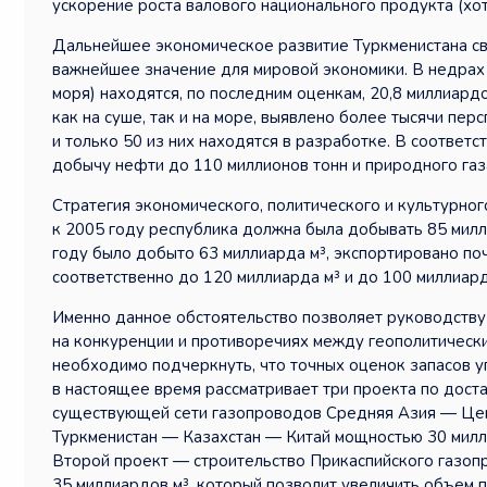
ускорение роста валового национального продукта (хо
Дальнейшее экономическое развитие Туркменистана св
важнейшее значение для мировой экономики. В недрах
моря) находятся, по последним оценкам, 20,8 миллиардо
как на суше, так и на море, выявлено более тысячи пе
и только 50 из них находятся в разработке. В соответ
добычу нефти до 110 миллионов тонн и природного газ
Стратегия экономического, политического и культурног
к 2005 году республика должна была добывать 85 милли
году было добыто 63 миллиарда м³, экспортировано поч
соответственно до 120 миллиарда м³ и до 100 миллиард
Именно данное обстоятельство позволяет руководству 
на конкуренции и противоречиях между геополитически
необходимо подчеркнуть, что точных оценок запасов у
в настоящее время рассматривает три проекта по дост
существующей сети газопроводов Средняя Азия — Цен
Туркменистан — Казахстан — Китай мощностью 30 миллиа
Второй проект — строительство Прикаспийского газоп
35 миллиардов м³, который позволит увеличить объем п