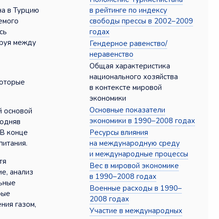
в рейтинге по индексу
на в Турцию
свободы прессы в 2002–2009
емого
годах
сь
ируя между
Гендерное равенство/
неравенство
Общая характеристика
национального хозяйства
которые
в контексте мировой
экономики
Основные показатели
й основой
экономики в 1990–2008 годах
подняв
Ресурсы влияния
 В конце
на международную среду
питания.
и международные процессы
тя
Вес в мировой экономике
е, анализ
в 1990–2008 годах
льные
Военные расходы в 1990–
рые
2008 годах
ния газом,
Участие в международных