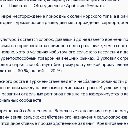
ан — Пакистан — Объединённые Арабские Эмираты.
 мире месторождение природных солей морского типа, а в ра
итории Туркменистана разведаны месторождения серебра, золо
ультурой остаётся хлопок, дававший до недавнего времени п
ёмы его производства примерно в два раза ниже, чем в совет
енсивно, хотя в условиях избыточного сельского населения и 
курентоспособным товаром на внешних рынках. В условиях огр
ового сырья способствует быстрому росту лёгкой промышленн
олотна — 60 %, тканей — 20 %).
кого роста в Туркменистане ведёт к несбалансированности 
енциации между различными регионами страны. В условиях ч
 развитии отдельных регионов пока не трансформируется в к
риальных сообществ.
арственной собственности. Земельные отношения в стране рег
едачу земли сельскохозяйственного назначения сельхозпроиз
водятся директивные производственные задания. Кредитование 