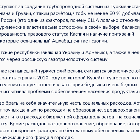
тупают за создание трубопроводной системы из Туркмениста
жана и Грузии, с таким расчётом, чтобы не менее 50 % добыва
д России (это один из факторов, почему США лояльно относили
уркменские власти весьма осторожны в своём выборе, баланс
ированность правового статуса Каспия и наличие притязаний
 которые официальный Ашхабад считает своими.
етские республики (включая Украину и Армению), а также в не
ся через российскую газотранспортную систему.
жается нынешний туркменский режим, считаются экономическо
атить страну к 2010 году во «второй Кувейт», существенно 
селения следует отнести к категории бедных и очень бедных.
ан испытывал проблемы с обеспечением населения продуктами 
о брать на себя значительную часть социальных расходов. Хо
ет точных данных по расходам на образование, здравоохранени
вает, что в расходах бюджетной сферы доля затрат на социа
тся. Кроме расходов на здравоохранение, образование, кото
рство покрывает расходы по бесплатному обеспечению населе
ание жилищного фонда в городах.