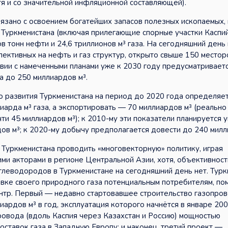
тя и со значительной инфляционной составляющей).
язано с освоением богатейших запасов полезных ископаемых
 Туркменистана (включая прилегающие спорные участки Каспи
в тонн нефти и 24,6 триллионов м³ газа. На сегодняшний день 
рспективных на нефть и газ структур, открыто свыше 150 место
ствии с намеченными планами уже к 2030 году предусматривает
а до 250 миллиардов м³.
о развития Туркменистана на период до 2020 года определяет
арда м³ газа, а экспортировать — 70 миллиардов м³ (реально
ти 45 миллиардов м³); к 2010-му эти показатели планируется 
ов м³; к 2020-му добычу предполагается довести до 240 милл
Туркменистана проводить «многовекторную» политику, играя
ми акторами в регионе Центральной Азии, хотя, объективност
глеводородов в Туркменистане на сегодняшний день нет. Турк
авке своего природного газа потенциальным потребителям, по
тр. Первый — недавно стартовавшее строительство газопро
рдов м³ в год, эксплуатация которого начнётся в январе 200
ровода (вдоль Каспия через Казахстан и Россию) мощностью
оставок газа в Западную Европу; и наконец, третий проект —