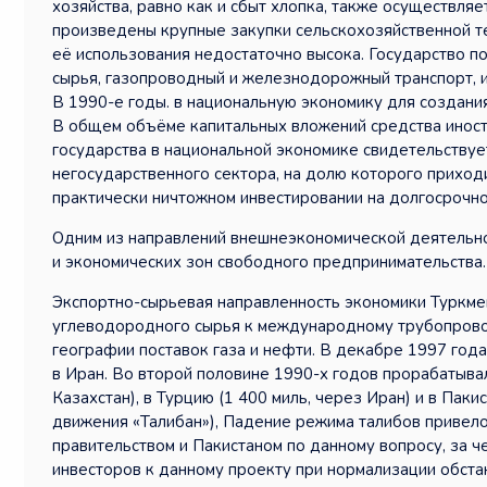
хозяйства, равно как и сбыт хлопка, также осуществляе
произведены крупные закупки сельскохозяйственной т
её использования недостаточно высока. Государство п
сырья, газопроводный и железнодорожный транспорт, и
В 1990-е годы. в национальную экономику для создан
В общем объёме капитальных вложений средства иност
государства в национальной экономике свидетельствует
негосударственного сектора, на долю которого приход
практически ничтожном инвестировании на долгосрочно
Одним из направлений внешнеэкономической деятельно
и экономических зон свободного предпринимательства.
Экспортно-сырьевая направленность экономики Туркме
углеводородного сырья к международному трубопров
географии поставок газа и нефти. В декабре 1997 год
в Иран. Во второй половине 1990-х годов прорабатывал
Казахстан), в Турцию (1 400 миль, через Иран) и в Пак
движения «Талибан»), Падение режима талибов привел
правительством и Пакистаном по данному вопросу, за 
инвесторов к данному проекту при нормализации обста