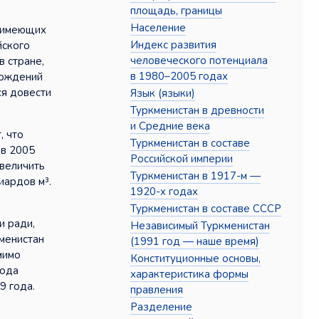
площадь, границы
Население
, имеющих
Индекс развития
йского
человеческого потенциала
в стране,
в 1980–2005 годах
рождений
ся довести
Язык (языки)
Туркменистан в древности
и Средние века
, что
Туркменистан в составе
 в 2005
Российской империи
увеличить
Туркменистан в 1917-м —
иардов м³.
1920-х годах
Туркменистан в составе СССР
и ради,
Независимый Туркменистан
менистан
(1991 год — наше время)
мимо
Конституционные основы,
вода
характеристика формы
9 года.
правления
Разделение