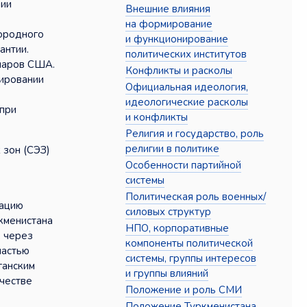
нии
Внешние влияния
на формирование
дородного
и функционирование
антии.
политических институтов
лларов США.
Конфликты и расколы
нировании
Официальная идеология,
идеологические расколы
 при
и конфликты
Религия и государство, роль
религии в политике
 зон (СЭЗ)
Особенности партийной
системы
Политическая роль военных/
кацию
силовых структур
кменистана
НПО, корпоративные
, через
компоненты политической
ластью
системы, группы интересов
ганским
и группы влияний
ачестве
Положение и роль СМИ
Положение Туркменистана