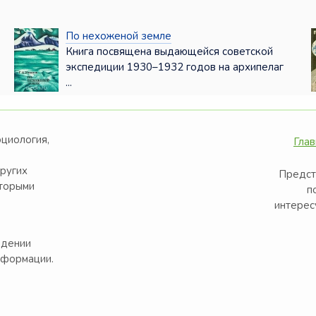
По нехоженой земле
Книга посвящена выдающейся советской
экспедиции 1930–1932 годов на архипелаг
...
оциология,
Глав
других
Предст
оторыми
п
интерес
едении
нформации.