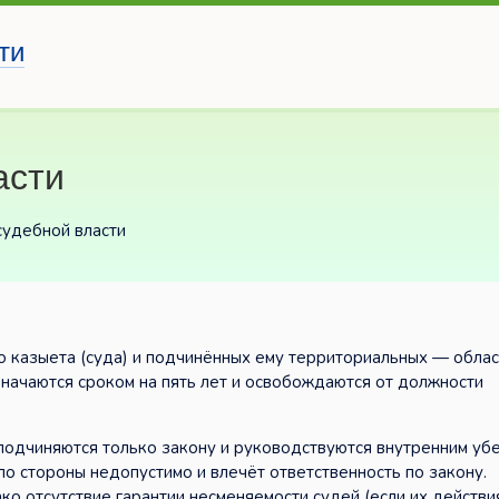
ти
асти
судебной власти
о казыета (суда) и подчинённых ему территориальных — обла
значаются сроком на пять лет и освобождаются от должности
ы, подчиняются только закону и руководствуются внутренним у
ло стороны недопустимо и влечёт ответственность по закону.
о отсутствие гарантии несменяемости судей (если их действи