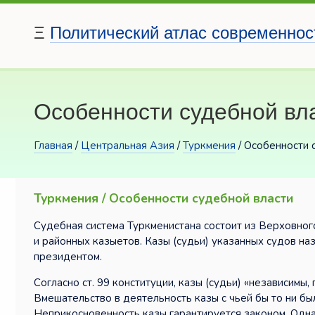
Ξ
Политический атлас современнос
Особенности судебной вл
Главная
/
Центральная Азия
/
Туркмения
/ Особенности 
Туркмения / Особенности судебной власти
Судебная система Туркменистана состоит из Верховног
и районных казыетов. Казы (судьи) указанных судов на
президентом.
Согласно ст. 99 конституции, казы (судьи) «независим
Вмешательство в деятельность казы с чьей бы то ни бы
Неприкосновенность казы гарантируется законом. Однак