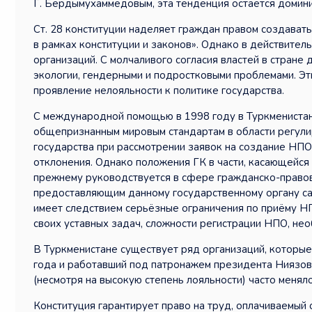
Г. Бердымухаммедовым, эта тенденция остаётся домин
Ст. 28 конституции наделяет граждан правом создава
в рамках конституции и законов». Однако в действител
организаций. С молчаливого согласия властей в стране
экологии, гендерными и подростковыми проблемами. Эти
проявление нелояльности к политике государства.
С международной помощью в 1998 году в Туркменистан
общепризнанным мировым стандартам в области регули
государства при рассмотрении заявок на создание НПО,
отклонения. Однако положения ГК в части, касающейся 
прежнему руководствуется в сфере гражданско-право
предоставляющим данному государственному органу са
имеет следствием серьёзные ограничения по приёму Н
своих уставных задач, сложности регистрации НПО, не
В Туркменистане существует ряд организаций, которые 
года и работавший под патронажем президента Ниязова
(несмотря на высокую степень лояльности) часто менял
Конституция гарантирует право на труд, оплачиваемый 