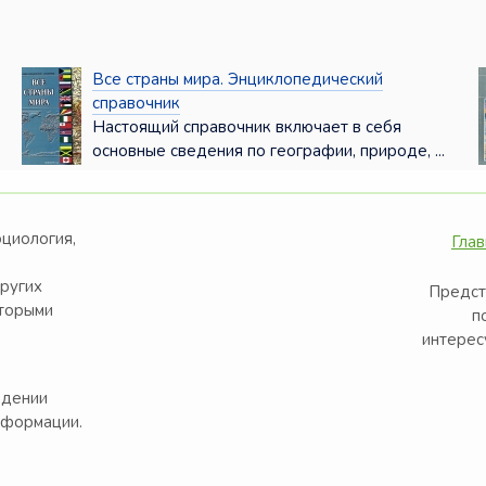
Все страны мира. Энциклопедический
справочник
Настоящий справочник включает в себя
основные сведения по географии, природе, ...
оциология,
Глав
других
Предст
оторыми
п
интерес
едении
нформации.