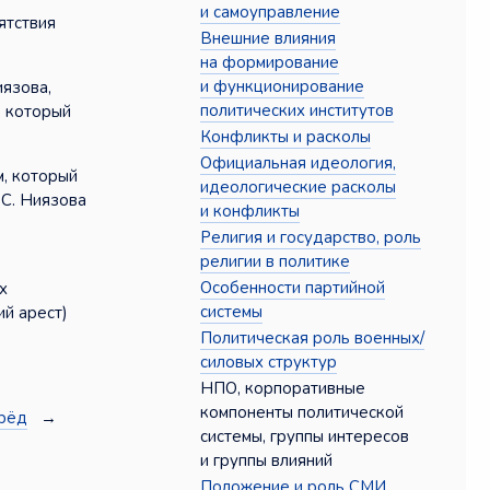
и самоуправление
ятствия
Внешние влияния
на формирование
и функционирование
иязова,
политических институтов
, который
Конфликты и расколы
Официальная идеология,
м, который
идеологические расколы
 С. Ниязова
и конфликты
Религия и государство, роль
религии в политике
Особенности партийной
х
системы
ий арест)
Политическая роль военных/
силовых структур
НПО, корпоративные
компоненты политической
рёд
→
системы, группы интересов
и группы влияний
Положение и роль СМИ