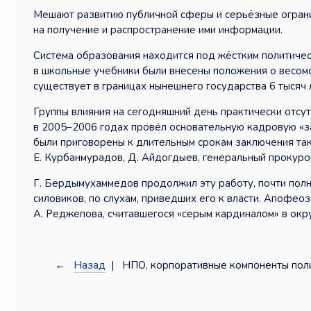
Мешают развитию публичной сферы и серьёзные огранич
на получение и распространение ими информации.
Система образования находится под жёстким политичес
в школьные учебники были внесены положения о весомо
существует в границах нынешнего государства 6 тысяч 
Группы влияния на сегодняшний день практически отсу
в 2005–2006 годах провёл основательную кадровую «за
были приговорены к длительным срокам заключения так
Е. Курбанмурадов, Д. Айдогдыев, генеральный прокуро
Г. Бердымухаммедов продолжил эту работу, почти пол
силовиков, по слухам, приведших его к власти. Апофео
А. Реджепова, считавшегося «серым кардиналом» в ок
←
Назад
| НПО, корпоративные компоненты полит