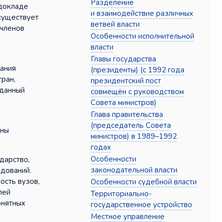
Разделение
 докладе
и взаимодействие различных
 существует
ветвей власти
 членов
Особенности исполнительной
власти
Главы государства
ания
(президенты) (с 1992 года
тран,
президентский пост
 данный
совмещён с руководством
Совета министров)
Глава правительства
(председатель Совета
ины
министров) в 1989–1992
годах
Особенности
дарство,
законодательной власти
едований.
ость вузов,
Особенности судебной власти
лей
Территориально-
онятных
государственное устройство
Местное управление