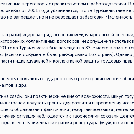
ллективные переговоры с правительством и работодателями. В
ловека» от 2001 года указывается, что «в Туркменистане не
о не запрещает, но и не разрешает забастовки. Численность
стан ратифицировал ряд основных международных конвенций,
хсторонних коллективных договоров, недопущения использов
001 года Туркменистан был помещён на 83-е место в списке «с
 (всего в документе было ранжировано 162 страны). Однако
бласти индивидуальной и коллективной защиты трудовых прав
 не могут получить государственную регистрацию многие общ
аитов и др.).
ьма слабы, они практически не имеют возможности, минуя госу
ьих странах, получать гранты для развития и проведения иссл
сшего образования, фактически дезорганизовавшая деятельн
огичная ситуация наблюдается и с творческими союзами деяте
 года из уст Туркменбаши критики репертуара («чуждых и неп