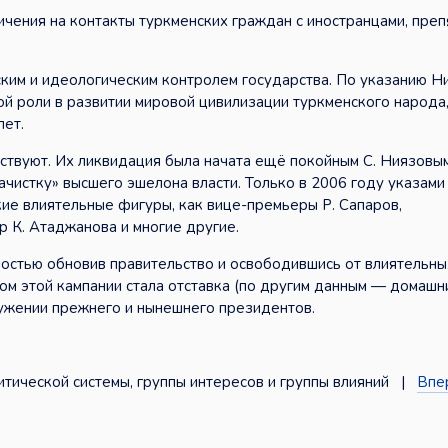
ения на контакты туркменских граждан с иностранцами, преп
ким и идеологическим контролем государства. По указанию Н
й роли в развитии мировой цивилизации туркменского народа
лет.
тствуют. Их ликвидация была начата ещё покойным С. Ниязовы
чистку» высшего эшелона власти. Только в 2006 году указами
ие влиятельные фигуры, как вице-премьеры Р. Сапаров,
р К. Атаджанова и многие другие.
ностью обновив правительство и освободившись от влиятельны
зом этой кампании стала отставка (по другим данным — домашн
ружении прежнего и нынешнего президентов.
ической системы, группы интересов и группы влияний |
Впе