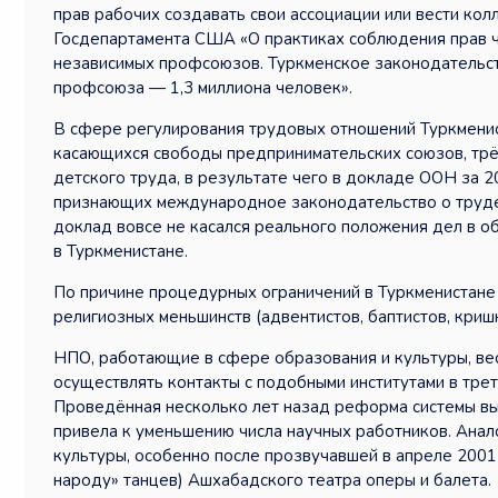
прав рабочих создавать свои ассоциации или вести ко
Госдепартамента США «О практиках соблюдения прав че
независимых профсоюзов. Туркменское законодательств
профсоюза — 1,3 миллиона человек».
В сфере регулирования трудовых отношений Туркмени
касающихся свободы предпринимательских союзов, трё
детского труда, в результате чего в докладе ООН за 2
признающих международное законодательство о труде»
доклад вовсе не касался реального положения дел в о
в Туркменистане.
По причине процедурных ограничений в Туркменистане
религиозных меньшинств (адвентистов, баптистов, кришн
НПО, работающие в сфере образования и культуры, вес
осуществлять контакты с подобными институтами в трет
Проведённая несколько лет назад реформа системы вы
привела к уменьшению числа научных работников. Анал
культуры, особенно после прозвучавшей в апреле 2001
народу» танцев) Ашхабадского театра оперы и балета.