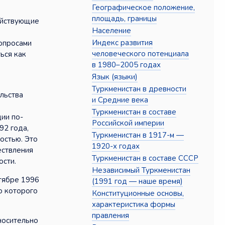
Географическое положение,
площадь, границы
ействующие
Население
Индекс развития
вопросами
человеческого потенциала
ься как
в 1980–2005 годах
Язык (языки)
Туркменистан в древности
льства
и Средние века
Туркменистан в составе
ции по-
Российской империи
92 года,
Туркменистан в 1917-м —
остью. Это
1920-х годах
ествления
Туркменистан в составе СССР
ости.
Независимый Туркменистан
ктябре 1996
(1991 год — наше время)
о которого
Конституционные основы,
характеристика формы
правления
носительно