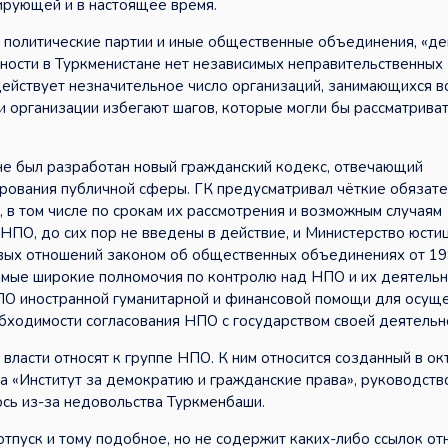
ирующей и в настоящее время.
ть политические партии и иные общественные объединения, «д
ьности в Туркменистане нет независимых неправительственных
 действует незначительное число организаций, занимающихся 
 организации избегают шагов, которые могли бы рассматриват
е был разработан новый гражданский кодекс, отвечающий
рования публичной сферы. ГК предусматривал чёткие обязате
 в том числе по срокам их рассмотрения и возможным случаям
НПО, до сих пор не введены в действие, и Министерство юсти
вых отношений законом об общественных объединениях от 19
мые широкие полномочия по контролю над НПО и их деятельн
ПО иностранной гуманитарной и финансовой помощи для осущ
обходимости согласования НПО с государством своей деятельн
власти относят к группе НПО. К ним относится созданный в о
 «Институт за демократию и гражданские права», руководств
ось из-за недовольства Туркменбаши.
отпуск и тому подобное, но не содержит каких-либо ссылок от