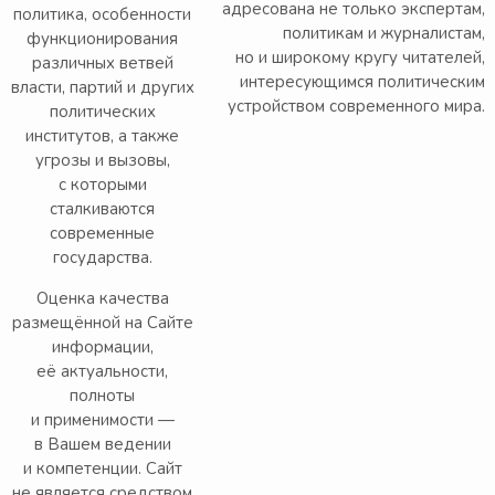
адресована не только экспертам,
политика, особенности
политикам и журналистам,
функционирования
но и широкому кругу читателей,
различных ветвей
интересующимся политическим
власти, партий и других
устройством современного мира.
политических
институтов, а также
угрозы и вызовы,
с которыми
сталкиваются
современные
государства.
Оценка качества
размещённой на Сайте
информации,
её актуальности,
полноты
и применимости —
в Вашем ведении
и компетенции. Сайт
не является средством