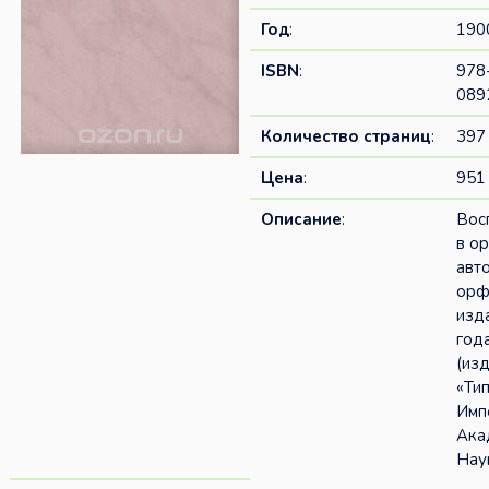
Год
:
190
ISBN
:
978
089
Количество страниц
:
397
Цена
:
951 
Описание
:
Вос
в о
авт
орф
изд
год
(из
«Ти
Имп
Ака
Наук