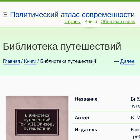
Ξ
Политический атлас современности
Страны
Книги
Обратная связь
Библиотека путешествий
Главная
/
Книги
/ Библиотека путешествий
—
Далее
Название
:
Биб
пут
Автор
:
В. М
Издатель
:
Кни
Тре