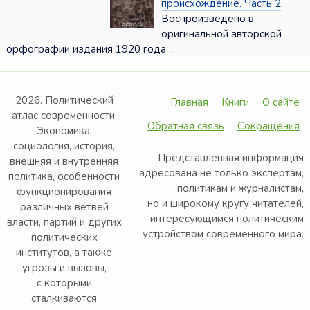
происхождение. Часть 2
Воспроизведено в
оригинальной авторской
орфографии издания 1920 года ...
2026. Политический
Главная
Книги
О сайте
атлас современности.
Обратная связь
Сокращения
Экономика,
социология, история,
Представленная информация
внешняя и внутренняя
адресована не только экспертам,
политика, особенности
политикам и журналистам,
функционирования
но и широкому кругу читателей,
различных ветвей
интересующимся политическим
власти, партий и других
устройством современного мира.
политических
институтов, а также
угрозы и вызовы,
с которыми
сталкиваются