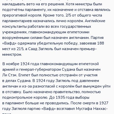
накладывать вето на его решения. Хотя министры были
подотчётны парламенту, их назначение и отставка являлись
прерогативой короля. Кроме того, 2/5 от общего числа
парламентариев назначались лично королём. Английские
консультанты работали во всех государственных
учреждениях, главнокомандующим египетскими
вооружёнными силами был назначен англичанин. Партия
«Вафд» одержала убедительную победу, завоевав 188
мест из 215, а Саад Заглюль был назначен премьер-
министром.
В ноябре 1924 года главнокомандующим египетской
армией и генерал-губернатором Судана был назначен
Ли Стэк. Египет был полностью отстранён от участия
в делах Судана. В 1924 году Заглюль под давлением
англичан и из-за разногласий с королём был вынужден уйти
в отставку. Было назначено правительство, полностью
подконтрольное королю. До 1935 года выборы
в парламент больше не проводились. После смерти в 1927
году Заглюля партию «Вафд» возглавил Мустафа Наххас-