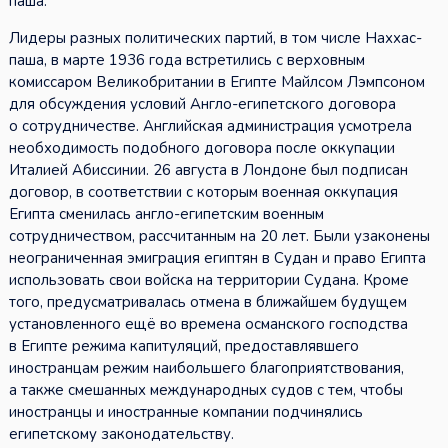
паша.
Лидеры разных политических партий, в том числе Наххас-
паша, в марте 1936 года встретились с верховным
комиссаром Великобритании в Египте Майлсом Лэмпсоном
для обсуждения условий Англо-египетского договора
о сотрудничестве. Английская администрация усмотрела
необходимость подобного договора после оккупации
Италией Абиссинии. 26 августа в Лондоне был подписан
договор, в соответствии с которым военная оккупация
Египта сменилась англо-египетским военным
сотрудничеством, рассчитанным на 20 лет. Были узаконены
неограниченная эмиграция египтян в Судан и право Египта
использовать свои войска на территории Судана. Кроме
того, предусматривалась отмена в ближайшем будущем
установленного ещё во времена османского господства
в Египте режима капитуляций, предоставлявшего
иностранцам режим наибольшего благоприятствования,
а также смешанных международных судов с тем, чтобы
иностранцы и иностранные компании подчинялись
египетскому законодательству.