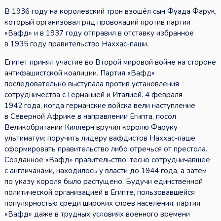
В 1936 году на королевский трон взошёл сын Фуада Фарук,
который организовал ряд провокаций против партии
«Вафд» и в 1937 году отправил в отставку избранное
в 1935 году правительство Наххас-паши.
Египет принял участие во Второй мировой войне на стороне
антифашистской коалиции. Партия «Вафд»
последовательно выступала против установления
сотрудничества с Германией и Италией. 4 февраля
1942 года, когда германские войска вели наступление
в Северной Африке в направлении Египта, посол
Великобритании Киллерн вручил королю Фаруку
ультиматум: поручить лидеру вафдистов Наххас-паше
сформировать правительство либо отречься от престола.
Созданное «Вафд» правительство, тесно сотрудничавшее
с англичанами, находилось у власти до 1944 года, а затем
по указу короля было распущено. Будучи единственной
политической организацией в Египте, пользовавшейся
популярностью среди широких слоев населения, партия
«Вафд» даже в трудных условиях военного времени