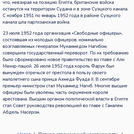
что, невзирая на позицию Египта, британские войска
останутся на территории Судана и в зоне Суэцкого канала.
С ноября 1951 по январь 1952 года в районе Суэцкого
канала шла партизанская война.
23 июля 1952 года организация «Свободные офицеры»,
состоявшая из молодых офицеров, номинально
возглавляемых генералом Мухаммедом Нагибом,
совершила государственный переворот. По их требованию
было сформировано новое правительство во главе с Али
Махир-пашой. 26 июля 1952 года король Фарук был
вынужден отречься от престола в пользу своего
малолетнего сына принца Ахмеда Фуада II. В сентябре
премьер-министром стал Мухаммед Нагиб. Многие высшие
офицеры были уволены, часть окружения короля
арестована. Высшим органом политической власти в Египте
стал Совет руководства революцией во главе с Гамалем
Абдель Насером.