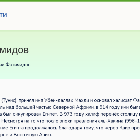
ти
имидов
тии Фатимидов
 (Тунис), принял имя Убей-даллах Махди и основал халифат Фа
ль над большей частью Северной Африки, в 914 году ими был
 был оккупирован Египет. В 973 году халиф перенёс столицу 
Несмотря на то что после эпохи правления аль-Хакима (996–
ание Египта продолжалось благодаря тому, что через Каир пр
рье и Восточную Азию.