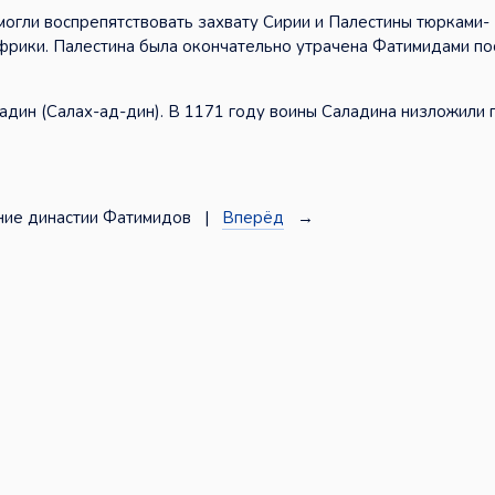
огли воспрепятствовать захвату Сирии и Палестины тюрками-
фрики. Палестина была окончательно утрачена Фатимидами по
ладин (Салах-ад-дин). В 1171 году воины Саладина низложили
ие династии Фатимидов |
Вперёд
→