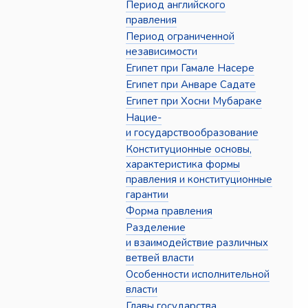
Период английского
правления
Период ограниченной
независимости
Египет при Гамале Насере
Египет при Анваре Садате
Египет при Хосни Мубараке
Нацие-
и государствообразование
Конституционные основы,
характеристика формы
правления и конституционные
гарантии
Форма правления
Разделение
и взаимодействие различных
ветвей власти
Особенности исполнительной
власти
Главы государства