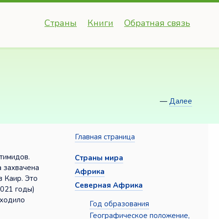
Страны
Книги
Обратная связь
—
Далее
Главная страница
тимидов.
Страны мира
а захвачена
Африка
в Каир. Это
Северная Африка
1021 годы)
оходило
Год образования
Географическое положение,