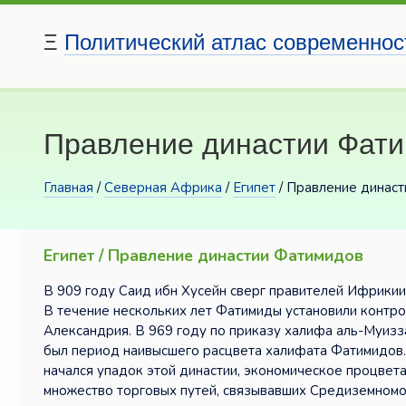
Ξ
Политический атлас современнос
Правление династии Фат
Главная
/
Северная Африка
/
Египет
/ Правление динас
Египет / Правление династии Фатимидов
В 909 году Саид ибн Хусейн сверг правителей Ифрикии
В течение нескольких лет Фатимиды установили контро
Александрия. В 969 году по приказу халифа аль-Муизза
был период наивысшего расцвета халифата Фатимидов. 
начался упадок этой династии, экономическое процвет
множество торговых путей, связывавших Средиземномо