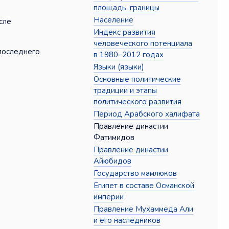
площадь, границы
Население
сле
Индекс развития
человеческого потенциала
 последнего
в 1980–2012 годах
Языки (языки)
Основные политические
традиции и этапы
политического развития
Период Арабского халифата
Правление династии
Фатимидов
Правление династии
Айюбидов
Государство мамлюков
Египет в составе Османской
империи
Правление Мухаммеда Али
и его наследников