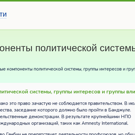
ти
оненты политической системы
ые компоненты политической системы, группы интересов и гру
итической системы, группы интересов и группы вл
нако это право зачастую не соблюдается правительством. В и
ества, заседание которого должно было пройти в Банджуле.
тельственные демонстрации. В результате крупнейшими НПО
дународных организаций, таких как Amnesty International.
о Гамбии не препятствует деятельности профсоюзов, но общ