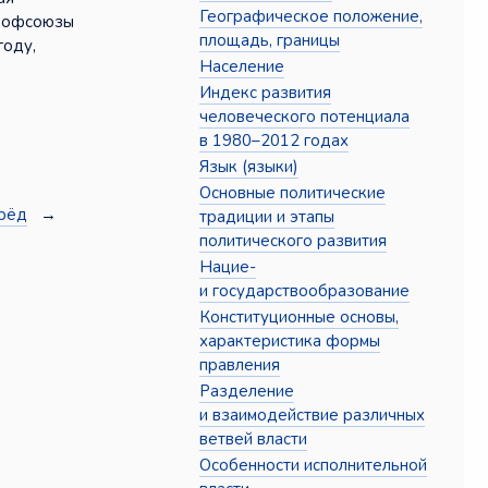
Географическое положение,
профсоюзы
площадь, границы
году,
Население
Индекс развития
человеческого потенциала
в 1980–2012 годах
Язык (языки)
Основные политические
рёд
→
традиции и этапы
политического развития
Нацие-
и государствообразование
Конституционные основы,
характеристика формы
правления
Разделение
и взаимодействие различных
ветвей власти
Особенности исполнительной