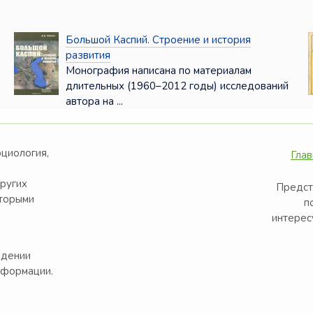
Большой Каспий. Строение и история
развития
Монография написана по материалам
длительных (1960–2012 годы) исследований
автора на ...
оциология,
Глав
других
Предст
оторыми
п
интерес
едении
нформации.