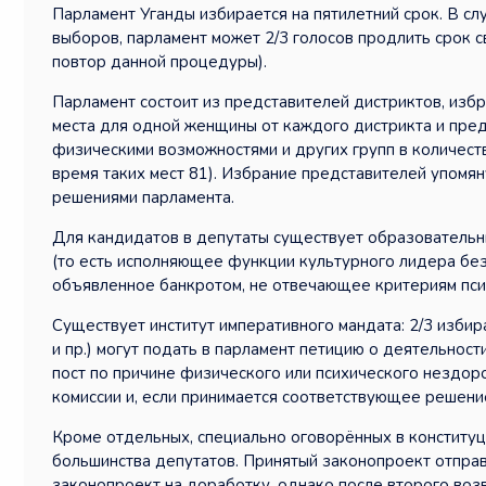
Парламент Уганды избирается на пятилетний срок. В с
выборов, парламент может 2/3 голосов продлить срок 
повтор данной процедуры).
Парламент состоит из представителей дистриктов, избр
места для одной женщины от каждого дистрикта и пред
физическими возможностями и других групп в количес
время таких мест 81). Избрание представителей упомя
решениями парламента.
Для кандидатов в депутаты существует образовательн
(то есть исполняющее функции культурного лидера без
объявленное банкротом, не отвечающее критериям пси
Существует институт императивного мандата: 2/3 изби
и пр.) могут подать в парламент петицию о деятельност
пост по причине физического или психического нездор
комиссии и, если принимается соответствующее решени
Кроме отдельных, специально оговорённых в конституц
большинства депутатов. Принятый законопроект отправ
законопроект на доработку, однако после второго воз