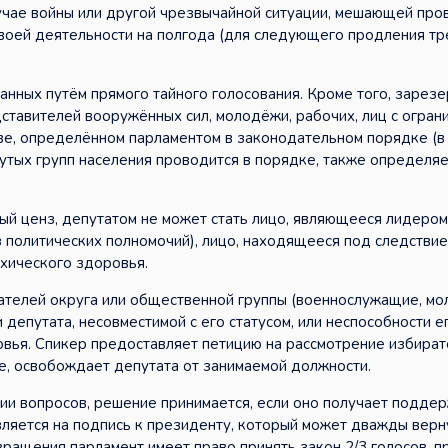
лучае войны или другой чрезвычайной ситуации, мешающей пр
своей деятельности на полгода (для следующего продления тр
анных путём прямого тайного голосования. Кроме того, зарез
ставителей вооружённых сил, молодёжи, рабочих, лиц с огран
тве, определённом парламентом в законодательном порядке (
нутых групп населения проводится в порядке, также определя
ый ценз, депутатом не может стать лицо, являющееся лидеро
 политических полномочий), лицо, находящееся под следствие
хического здоровья.
рателей округа или общественной группы (военнослужащие, м
и депутата, несовместимой с его статусом, или неспособности е
овья. Спикер предоставляет петицию на рассмотрение избира
е, освобождает депутата от занимаемой должности.
ии вопросов, решение принимается, если оно получает подде
ляется на подпись к президенту, который может дважды верн
вращения парламент имеет право принять закон 2/3 голосов, п