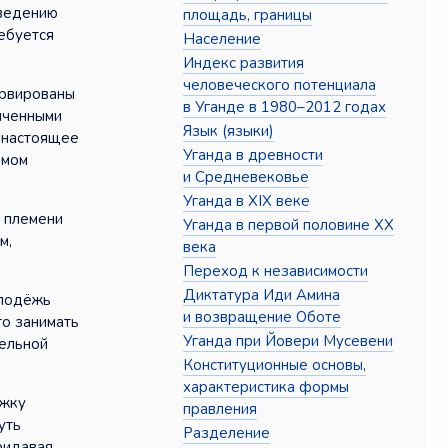
оведению
площадь, границы
ебуется
Население
Индекс развития
человеческого потенциала
ервированы
в Уганде в 1980–2012 годах
иченными
Язык (языки)
в настоящее
Уганда в древности
емом
и Средневековье
Уганда в XIX веке
м племени
Уганда в первой половине XX
м,
века
Переход к независимости
Диктатура Иди Амина
олодёжь
и возвращение Оботе
го занимать
Уганда при Йовери Мусевени
тельной
Конституционные основы,
характеристика формы
ржку
правления
уть
Разделение
ридавая