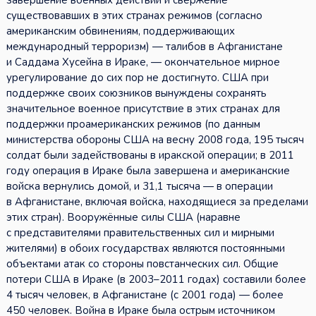
завершение военных действий и свержение
существовавших в этих странах режимов (согласно
американским обвинениям, поддерживающих
международный терроризм) — талибов в Афганистане
и Саддама Хусейна в Ираке, — окончательное мирное
урегулирование до сих пор не достигнуто. США при
поддержке своих союзников вынуждены сохранять
значительное военное присутствие в этих странах для
поддержки проамериканских режимов (по данным
министерства обороны США на весну 2008 года, 195 тысяч
солдат были задействованы в иракской операции; в 2011
году операция в Ираке была завершена и американские
войска вернулись домой, и 31,1 тысяча — в операции
в Афганистане, включая войска, находящиеся за пределами
этих стран). Вооружённые силы США (наравне
с представителями правительственных сил и мирными
жителями) в обоих государствах являются постоянными
объектами атак со стороны повстанческих сил. Общие
потери США в Ираке (в 2003–2011 годах) составили более
4 тысяч человек, в Афганистане (с 2001 года) — более
450 человек. Война в Ираке была острым источником