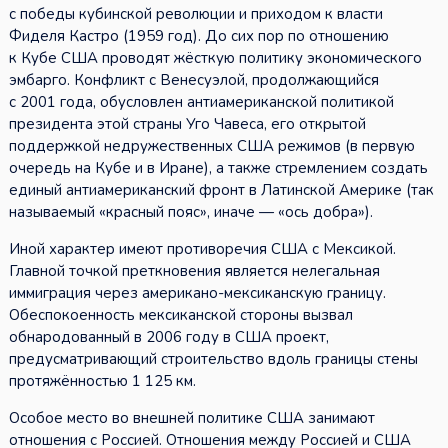
с победы кубинской революции и приходом к власти
Фиделя Кастро (1959 год). До сих пор по отношению
к Кубе США проводят жёсткую политику экономического
эмбарго. Конфликт с Венесуэлой, продолжающийся
с 2001 года, обусловлен антиамериканской политикой
президента этой страны Уго Чавеса, его открытой
поддержкой недружественных США режимов (в первую
очередь на Кубе и в Иране), а также стремлением создать
единый антиамериканский фронт в Латинской Америке (так
называемый «красный пояс», иначе — «ось добра»).
Иной характер имеют противоречия США с Мексикой.
Главной точкой преткновения является нелегальная
иммиграция через американо-мексиканскую границу.
Обеспокоенность мексиканской стороны вызвал
обнародованный в 2006 году в США проект,
предусматривающий строительство вдоль границы стены
протяжённостью 1 125 км.
Особое место во внешней политике США занимают
отношения с Россией. Отношения между Россией и США