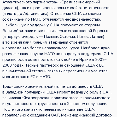
Атлантического партнёрства», «Средиземноморский
диалог»), так и в расширении зоны своей ответственности
(вплоть до Афганистана). Отношения США со своими
союзниками по НАТО отличаются неоднозначностью.
Наибольшую поддержку США получают со стороны
Великобритании и так называемых стран «новой Европы»
(в первую очередь — Польши, Эстонии, Литвы, Латвии),
в то время как Франция и Германия стремятся
к проведению более независимого курса. Наиболее ярко
размежевание внутри НАТО по вопросу о поддержке США
проявилось в ходе подготовки к войне в Ираке в 2002–
2003 годах. Тесные партнёрские отношения США с ЕС
в значительной степени связаны пересечением членства
многих стран в ЕС и НАТО.
Традиционно значительной является активность США
в Западном полушарии. США играют ведущую роль в ОАГ,
занимающейся вопросами политического, экономического
и гуманитарного сотрудничества в Западном полушарии.
После того как заключённый по инициативе США,
параллельно с созданием ОАГ, Межамериканский договор