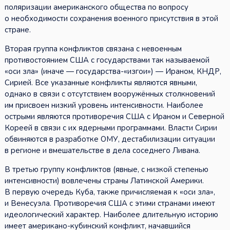
поляризации американского общества по вопросу
о необходимости сохранения военного присутствия в этой
стране.
Вторая группа конфликтов связана с невоенным
противостоянием США с государствами так называемой
«оси зла» (иначе — государства-«изгои») — Ираном, КНДР,
Сирией. Все указанные конфликты являются явными,
однако в связи с отсутствием вооружённых столкновений
им присвоен низкий уровень интенсивности. Наиболее
острыми являются противоречия США с Ираном и Северной
Кореей в связи с их ядерными программами. Власти Сирии
обвиняются в разработке ОМУ, дестабилизации ситуации
в регионе и вмешательстве в дела соседнего Ливана.
В третью группу конфликтов (явные, с низкой степенью
интенсивности) вовлечены страны Латинской Америки.
В первую очередь Куба, также причисляемая к «оси зла»,
и Венесуэла. Противоречия США с этими странами имеют
идеологический характер. Наиболее длительную историю
имеет американо-кубинский конфликт, начавшийся