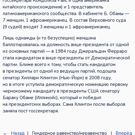
госсекретарь Кондолиза Райс и одна американка
китайского происхождения) и 1 представитель
латиноамериканского сообщества. В кабинете Б. Обамы —
7 женщин, 1 афроамериканец. В состав Верховного суда
(9 судей) входят 3 женщины и 1 афроамериканец.
Лишь однажды (и то безуспешно) женщина
баллотировалась на должность вице-президента от одной
из основных партий — в 1984 году Джеральдин Ферраро
стала кандидатом в вице-президенты от Демократической
партии. Ближе всего к тому, чтобы стать кандидатом
в президенты от одной из ведущих партий, подошла
сенатор Хиллари Клинтон (Нью-Йорк) в 2008 году,
но в итоге уступила демократическую номинацию первому
чернокожему кандидату в президенты США сенатору
Бараку Обаме (Иллинойс), который и победил
на президентских выборах. Сама Клинтон после выборов
заняла пост госсекретаря.
←
Назад
| Гендерное равенство/неравенство |
Вперёд