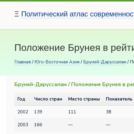
Ξ
Политический атлас современнос
Положение Брунея в рейти
Главная
/
Юго-Восточная Азия
/
Бруней-Даруссалам
/ П
Бруней-Даруссалам / Положение Брунея в ре
Год
Число стран
Место страны
Показатель
2002
139
111
38
2003
166
—
—