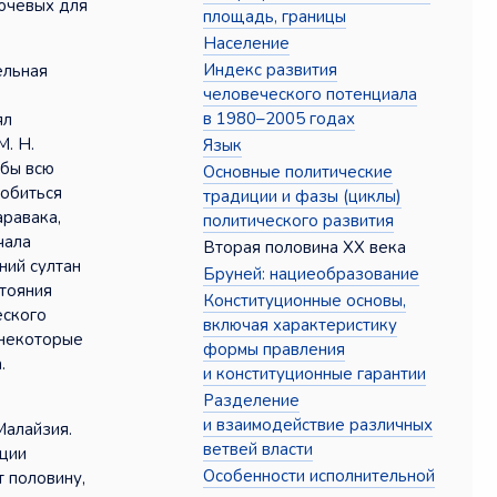
лючевых для
площадь, границы
Население
Индекс развития
ельная
человеческого потенциала
в 1980–2005 годах
ял
М. Н.
Язык
 бы всю
Основные политические
добиться
традиции и фазы (циклы)
аравака,
политического развития
чала
Вторая половина XX века
ний султан
Бруней: нациеобразование
стояния
Конституционные основы,
еского
включая характеристику
 некоторые
формы правления
.
и конституционные гарантии
Разделение
и взаимодействие различных
Малайзия.
ветвей власти
ации
Особенности исполнительной
 половину,