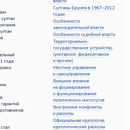
власти
Султаны Брунея в 1967–2012
вии
годах
 султан
Особенности
ритания
законодательной власти
султан
Особенности судебной власти
на
Территориально-
государственное устройство
(унитарное, федеративное
тельный
и прочее)
71 года
Местное управление
однако
и самоуправление
Внешние влияния
ном
на формирование
и функционирование
я.
политических институтов
 гарантий
Внутренние конфликты
противников
и расколы
Официальная идеология,
идеологические расколы
 стал