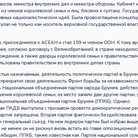
нсов, министра внутренних дел и министра обороны. Кабинет 
з членов королевской семьи и лиц, близких к султану. Госуд
тивных националистических идей. Была провозглашена концепц
упал не только как носитель верховной государственной власти
, присоединился к АСЕАН и стал 159-м членом ООН. К тому в
ее, согласно договору с Великобританией, в стране находили
ождения, а также дворцы королевской семьи и правительстве
ользованы правительством во внутренних делах страны.
стью назначаемым, деятельность политических партий в Бруне
 прекратил свою деятельность Фронт борьбы за независимост
ть Национальная объединённая партия народа Брунея, действ
шения королевской семьи, их место заняли две другие партии,
ациональная объединённая партия Брунея (ППКБ). Однако
 как ПКДБ выступила с призывом провести демократические р
 партия запрещена. Вторая партия фактически бездействовала
ти генеральный съезд. На нем лидером партии был избран выш
е менее он не рискнул вновь встать во главе оппозиционной 
 Абидин. ППКБ, также известная как Партия национальной сол