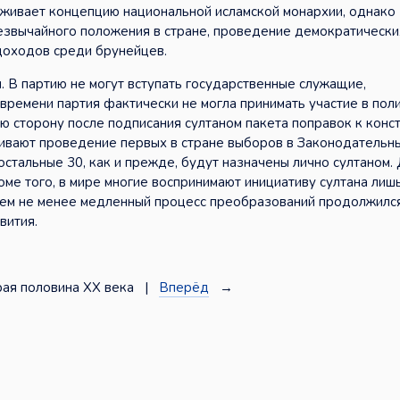
живает концепцию национальной исламской монархии, однако
резвычайного положения в стране, проведение демократически
доходов среди брунейцев.
 В партию не могут вступать государственные служащие,
времени партия фактически не могла принимать участие в пол
ю сторону после подписания султаном пакета поправок к конс
ривают проведение первых в стране выборов в Законодательн
остальные 30, как и прежде, будут назначены лично султаном.
оме того, в мире многие воспринимают инициативу султана лиш
Тем не менее медленный процесс преобразований продолжился
вития.
ая половина XX века |
Вперёд
→