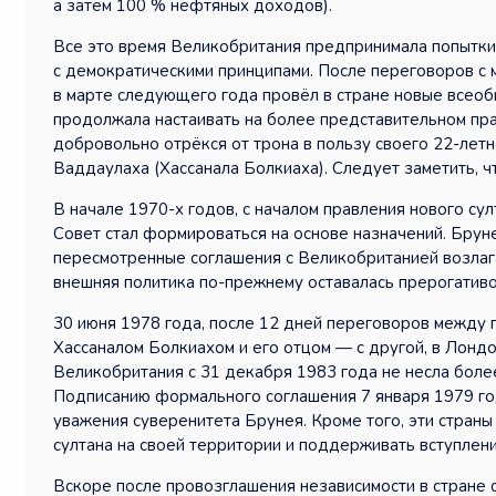
а затем 100 % нефтяных доходов).
Все это время Великобритания предпринимала попытки 
с демократическими принципами. После переговоров с 
в марте следующего года провёл в стране новые всео
продолжала настаивать на более представительном прави
добровольно отрёкся от трона в пользу своего 22-лет
Ваддаулаха (Хассанала Болкиаха). Следует заметить, ч
В начале 1970-х годов, с началом правления нового су
Совет стал формироваться на основе назначений. Брун
пересмотренные соглашения с Великобританией возлага
внешняя политика по-прежнему оставалась прерогативо
30 июня 1978 года, после 12 дней переговоров между п
Хассаналом Болкиахом и его отцом — с другой, в Лондо
Великобритания с 31 декабря 1983 года не несла боле
Подписанию формального соглашения 7 января 1979 г
уважения суверенитета Брунея. Кроме того, эти страны
султана на своей территории и поддерживать вступлен
Вскоре после провозглашения независимости в стране ф