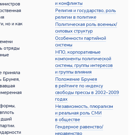
и конфликты
министров
Религия и государство, роль
арственная
религии в политике
ия
, но и как
Политическая роль военных/
силовых структур
Особенности партийной
ремени
системы
сь отряды
НПО, корпоративные
нные
компоненты политической
системы, группы интересов
и группы влияния
е приняла
Положение Брунея
ь Брунея,
в рейтинге по индексу
овавшая
свободы прессы в 2002–2009
 умеренная
годах
еформы,
Независимость, плюрализм
 вплоть
и реальная роль СМИ
едший
в обществе
партии.
Гендерное равенство/
идарности
неравенство