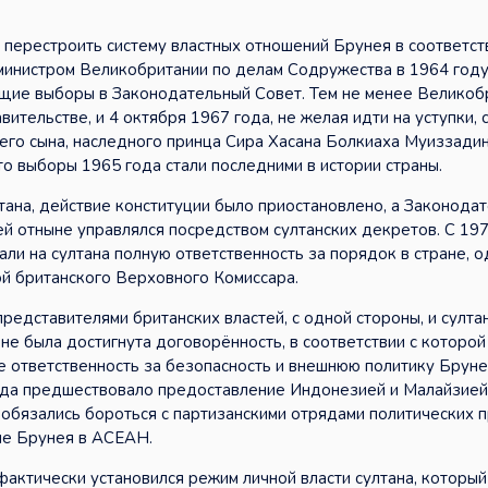
перестроить систему властных отношений Брунея в соответст
министром Великобритании по делам Содружества в 1964 году
бщие выборы в Законодательный Совет. Тем не менее Великоб
тельстве, и 4 октября 1967 года, не желая идти на уступки, 
него сына, наследного принца Сира Хасана Болкиаха Муиззади
то выборы 1965 года стали последними в истории страны.
лтана, действие конституции было приостановлено, а Законода
ей отныне управлялся посредством султанских декретов. С 19
ли на султана полную ответственность за порядок в стране, 
й британского Верховного Комиссара.
редставителями британских властей, с одной стороны, и султа
не была достигнута договорённость, в соответствии с которой
е ответственность за безопасность и внешнюю политику Бруне
ода предшествовало предоставление Индонезией и Малайзией
 обязались бороться с партизанскими отрядами политических 
ие Брунея в АСЕАН.
актически установился режим личной власти султана, который