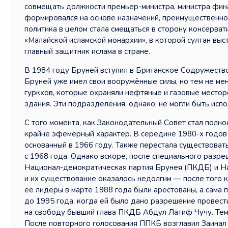
совмещать должности премьер-министра, министра фина
формировался на основе назначений, преимущественно и
политика в целом стала смещаться в сторону консерва
«Малайской исламской монархии», в которой султан выст
главный защитник ислама в стране.
В 1984 году Бруней вступил в Британское Содружество
Бруней уже имел свои вооружённые силы, но тем не мен
гуркхов, которые охраняли нефтяные и газовые местор
здания. Эти подразделения, однако, не могли быть исп
С того момента, как Законодательный Совет стал полно
крайне эфемерный характер. В середине 1980-х годов
основанный в 1966 году. Также перестала существова
с 1968 года. Однако вскоре, после специального разре
Национал-демократическая партия Брунея (ПКДБ) и Н
и их существование оказалось недолгим — после того
её лидеры в марте 1988 года были арестованы, а сама
до 1995 года, когда ей было дано разрешение провес
на свободу бывший глава ПКДБ Абдул Латиф Чучу. Тем н
После повторного голосования ППКБ возглавил Заинал