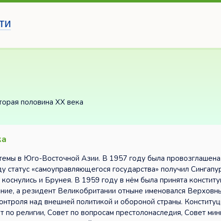
ти
торая половина XX века
ка
темы в Юго-Восточной Азии. В 1957 году была провозглашена
у статус «самоуправляющегося государства» получил Сингапур
оснулись и Брунея. В 1959 году в нём была принята конститу
ление, а резидент Великобритании отныне именовался Верховн
контроля над внешней политикой и обороной страны. Конституц
т по религии, Совет по вопросам престолонаследия, Совет мин