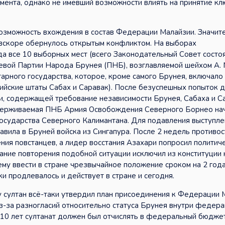
мента, однако не имевший возможности влиять на принятие к
возможность вхождения в состав Федерации Малайзии. Значит
о вскоре обернулось открытым конфликтом. На выборах
а все 10 выборных мест (всего Законодательный Совет состо
левой Партии Народа Брунея (ПНБ), возглавляемой шейхом А. 
тарного государства, которое, кроме самого Брунея, включало
ийские штаты Сабах и Саравак). После безуспешных попыток 
и, содержащей требование независимости Брунея, Сабаха и С
держиваемая ПНБ Армия Освобождения Северного Борнео на
осударства Северного Калимантана. Для подавления выступле
авила в Бруней войска из Сингапура. После 2 недель противо
ния повстанцев, а лидер восстания Азахари попросил политич
ание повторения подобной ситуации исключил из конституции
ему ввести в стране чрезвычайное положение сроком на 2 года
и продлевалось и действует в стране и сегодня.
 султан всё-таки утвердил план присоединения к Федерации 
из-за разногласий относительно статуса Брунея внутри федер
10 лет султанат должен был отчислять в федеральный бюджет