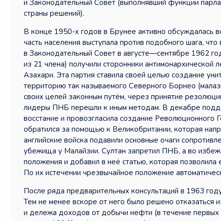
и Законодательный Совет (выполнявший функции парла
страны решений).
В конце 1950-х годов в Брунее активно обсуждалась 
часть населения выступала против подобного шага, чт
в Законодательный Совет в августе—сентябре 1962 год
из 21 члена) получили сторонники антимонархической 
Азахари. Эта партия ставила своей целью создание уни
территорию так называемого Северного Борнео (малаз
своих целей законным путём, через принятие резолюци
лидеры ПНБ перешли к иным методам. В декабре под
восстание и провозгласила создание Революционного Г
обратился за помощью к Великобритании, которая напр
английские войска подавили основные очаги сопротивле
убежища у Малайзии. Султан запретил ПНБ, а во избеж
положения и добавил в неё статью, которая позволила 
По их истечении чрезвычайное положение автоматическ
После ряда предварительных консультаций в 1963 году
Тем не менее вскоре от него было решено отказаться 
и дележа доходов от добычи нефти (в течение первых 