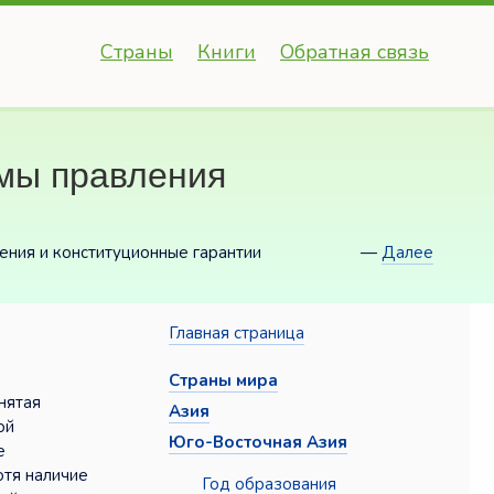
Страны
Книги
Обратная связь
рмы правления
ения и конституционные гарантии
—
Далее
Главная страница
Страны мира
нятая
Азия
ой
Юго-Восточная Азия
е
отя наличие
Год образования