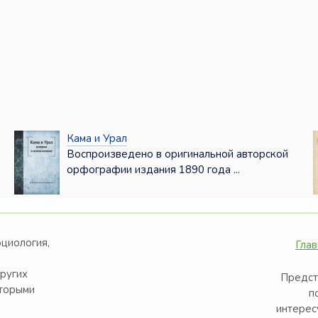
Кама и Урал
Воспроизведено в оригинальной авторской
орфографии издания 1890 года ...
оциология,
Глав
других
Предст
оторыми
п
интерес