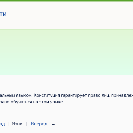
ти
иальным языком. Конституция гарантирует право лиц, принадл
раво обучаться на этом языке.
ад
| Язык |
Вперёд
→