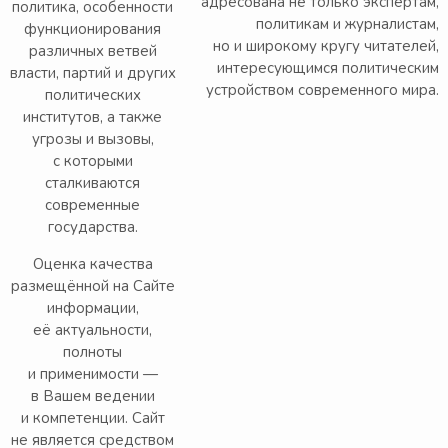
адресована не только экспертам,
политика, особенности
политикам и журналистам,
функционирования
но и широкому кругу читателей,
различных ветвей
интересующимся политическим
власти, партий и других
устройством современного мира.
политических
институтов, а также
угрозы и вызовы,
с которыми
сталкиваются
современные
государства.
Оценка качества
размещённой на Сайте
информации,
её актуальности,
полноты
и применимости —
в Вашем ведении
и компетенции. Сайт
не является средством