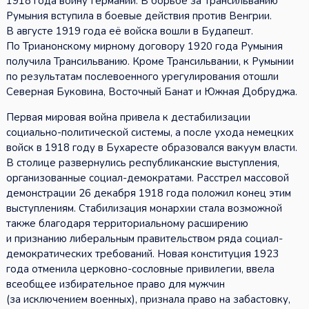
1918 года войну Германии. В борьбе за Трансильванию
Румыния вступила в боевые действия против Венгрии.
В августе 1919 года её войска вошли в Будапешт.
По Трианонскому мирному договору 1920 года Румыния
получила Трансильванию. Кроме Трансильвании, к Румынии
по результатам послевоенного урегулирования отошли
Северная Буковина, Восточный Банат и Южная Добруджа.
Первая мировая война привела к дестабилизации
социально-политической системы, а после ухода немецких
войск в 1918 году в Бухаресте образовался вакуум власти.
В столице развернулись республиканские выступления,
организованные социал-демократами. Расстрел массовой
демонстрации 26 декабря 1918 года положил конец этим
выступлениям. Стабилизация монархии стала возможной
также благодаря территориальному расширению
и признанию либеральным правительством ряда социал-
демократических требований. Новая конституция 1923
года отменила церковно-сословные привилегии, ввела
всеобщее избирательное право для мужчин
(за исключением военных), признала право на забастовку,