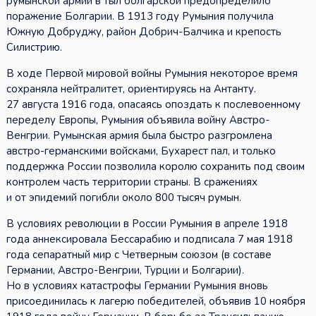
румынской армии в тыл болгарской предопределило
поражение Болгарии. В 1913 году Румыния получила
Южную Добруджу, район Добрич-Балчика и крепость
Силистрию.
В ходе Первой мировой войны Румыния некоторое время
сохраняла нейтралитет, ориентируясь на Антанту.
27 августа 1916 года, опасаясь опоздать к послевоенному
переделу Европы, Румыния объявила войну Австро-
Венгрии. Румынская армия была быстро разгромлена
австро-германскими войсками, Бухарест пал, и только
поддержка России позволила королю сохранить под своим
контролем часть территории страны. В сражениях
и от эпидемий погибли около 800 тысяч румын.
В условиях революции в России Румыния в апреле 1918
года аннексировала Бессарабию и подписала 7 мая 1918
года сепаратный мир с Четверным союзом (в составе
Германии, Австро-Венгрии, Турции и Болгарии).
Но в условиях катастрофы Германии Румыния вновь
присоединилась к лагерю победителей, объявив 10 ноября