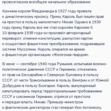
провозгласила всеобщее начальное образование.
Кончина короля Фердинанда в 1927 году привела
к династическому кризису. Принц Кароль был лишён прав
на престол в пользу малолетнего Михая. Однако в 1930
году принц Кароль все же стал королём Каролем II.
10 февраля 1938 года он произвёл авторитарный
переворот, отменил конституцию, распустил партии
и осуществил фашистские преобразования, подражавшие
системе Муссолини. Король опирался на армию
и фашистскую организацию «Железная гвардия».
В июне — сентябре 1940 года Румыния, испытывая военно-
политическое давление СССР и Германии, отказалась
от прав на Бессарабию и Северную Буковину в пользу
СССР, от части Трансильвании в пользу Венгрии и от Южной
Добруджи в пользу Болгарии. Кароль, вынужденный
капитулировать перед территориальными требованиями
СССР и союзников Германии, отрёкся от престола
и передал власть Михаю. Премьер-министром
и фактическим диктатором стал генерал Ион Антонеску,