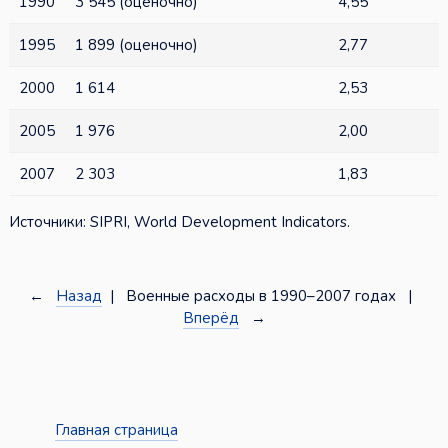
1990
3 545 (оценочно)
4,55
1995
1 899 (оценочно)
2,77
2000
1 614
2,53
2005
1 976
2,00
2007
2 303
1,83
Источники: SIPRI, World Development Indicators.
←
Назад
| Военные расходы в 1990–2007 годах |
Вперёд
→
Главная страница