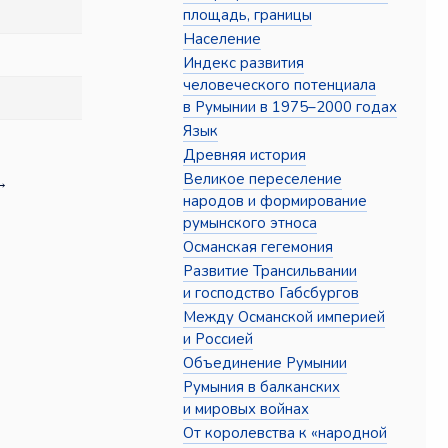
площадь, границы
Население
Индекс развития
человеческого потенциала
в Румынии в 1975–2000 годах
Язык
Древняя история
Великое переселение
→
народов и формирование
румынского этноса
Османская гегемония
Развитие Трансильвании
и господство Габсбургов
Между Османской империей
и Россией
Объединение Румынии
Румыния в балканских
и мировых войнах
От королевства к «народной