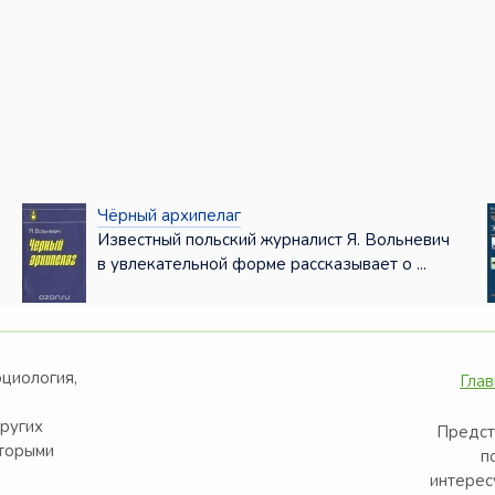
Чёрный архипелаг
Известный польский журналист Я. Вольневич
в увлекательной форме рассказывает о ...
оциология,
Глав
других
Предст
оторыми
п
интерес