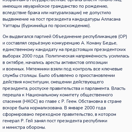
имеющих ивуарийское гражданство по рождению,
вследствие брака или натурализации) не допустило
выдвижение на пост президента кандидатуры Алласана
Уаттары (буркинийца по происхождению).
Он выдвигался партией Объединение республиканцев (ОР)
и составлял серьёзную конкуренцию А. Конану Бедье,
единственному кандидату на предстоящих президентских
выборах 2000 года. Политическая напряжённость усилилась
в октябре, начались аресты активистов оппозиции
и военных. Мятежники взяли под контроль все ключевые
службы столицы. Было объявлено о приостановлении
действия конституции, смещении действующего
президента, роспуске правительства и парламента. Власть
перешла к Национальному комитету общественного
спасения (НКОС) во главе с Р. Геем. Обстановка в стране
вскоре была нормализована. В январе 2000 года
сформировано переходное правительство, в котором
генерал Р. Гей занял пост президента республики
и министра обороны.