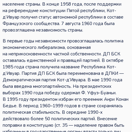
население страны. В конце 1958 года, после поддержки
на референдуме конституции Пятой республики, Кот-
д’Ивуар получил статус автономной республики в составе
Французского сообщества. 7 августа 1960 года была
провозглашена независимость страны.
В первые годы независимости провозглашалась политика
экономического либерализма, основанная
на неприкосновенности частной собственности. ДП БСК
оставалась единственной и правящей партией. В октябре
1985 года страна получила название Республика Кот-
д’Ивуар. Партия ДП БСК была переименована в ДПКИ —
Демократическая партия Кот-д’Ивуара. В мае 1990 года
была введена многопартийность. На президентских
выборах 1990 года победу одержал Ф. Уфуэ-Буаньи.
В 1995 году президентом избран его преемник Анри Конан
Бедье. В период 1960–1999 годов в стране сохранялась
политическая стабильность. В середине 1990-х
действовало более 50 политических партий. Внесение
поправки в конституцию (ст. 35 — наделение правом быть
избранным в государственные органы власти только лиц,