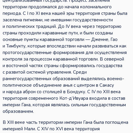
централизованных государств. Процесс заселения
территории продолжался до начала колониального
периода. С I по XI века нашей эры территория страны была
заселена пигмеями, не имевшими государственности
и политических традиций. До IV века через территорию
страны проходили караванные пути, и были созданы
основные пункты караванной торговли — Дженне, Гао
и Тимбукту, которые впоследствии начали развиваться как
протогосударственные формирования для осуществления
контроля за процессом караванной торговли. В северной
и восточной частях страны сформировались государства
с развитой системой управления. Среди
раннегосударственных образований выделялись военно-
политическое объединение анья с центром в Сакасу
и народа аброн со столицей в Бондуку. С IV по XIII века
территория современного Кот-д’Ивуара входила в состав
империи Гана, которая являлась сильным государственным
образованием.
В XIII веке часть территории империи Гана была поглощена
империей Мали. С XIV по XVI века территория