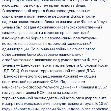
В период Второй мировой войны Кот-д’Ивуар до 1943 года
находился под контролем правительства Виши.
В послевоенный период были проведены важные
социальные и политические реформы. Вскоре после
падения правительства Виши по инициативе Феликса Уфуэ-
Буаньи был создан Африканский сельскохозяйственный
синдикат для защиты интересов производителей
в конкурентной борьбе с европейскими плантаторами,
которые пользовались поддержкой колониальной
администрации. По окончании войны на основе этого
объединения было образовано национально-
освободительное движение под руководством Ф. Уфуэ-
Буаньи — Демократическая партия Берега Слоновой Кости
(ДП БСК). Она стала территориальной секцией ДОА
(Демократического объединения Африки) — общей
политической организации ФЗА. Под влиянием
национально-освободительного движения Франция в 1957
году предоставила БСК право на создание
территориальной законодательной ассамблеи (парламента)
и запретила использование принудительного труда. В 1957
году избирательными правами было наделено все взрослое