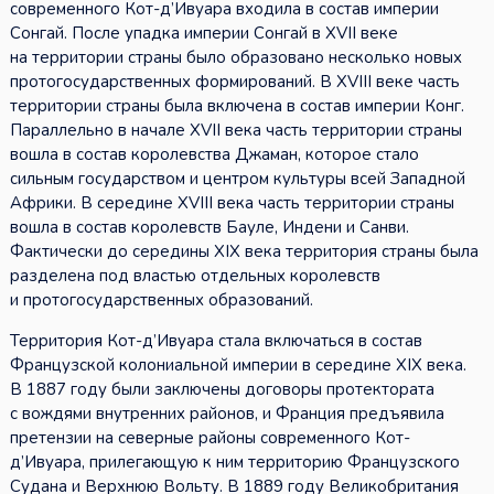
современного Кот-д’Ивуара входила в состав империи
Сонгай. После упадка империи Сонгай в XVII веке
на территории страны было образовано несколько новых
протогосударственных формирований. В XVIII веке часть
территории страны была включена в состав империи Конг.
Параллельно в начале XVII века часть территории страны
вошла в состав королевства Джаман, которое стало
сильным государством и центром культуры всей Западной
Африки. В середине XVIII века часть территории страны
вошла в состав королевств Бауле, Индени и Санви.
Фактически до середины XIX века территория страны была
разделена под властью отдельных королевств
и протогосударственных образований.
Территория Кот-д’Ивуара стала включаться в состав
Французской колониальной империи в середине XIX века.
В 1887 году были заключены договоры протектората
с вождями внутренних районов, и Франция предъявила
претензии на северные районы современного Кот-
д’Ивуара, прилегающую к ним территорию Французского
Судана и Верхнюю Вольту. В 1889 году Великобритания