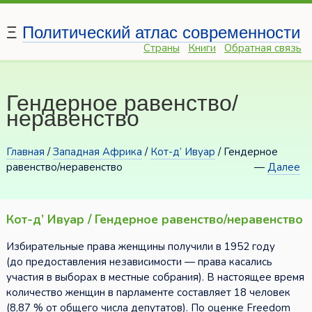
Ξ
Политический атлас современности
Страны
Книги
Обратная связь
Гендерное равенство/
неравенство
Главная
/
Западная Африка
/
Кот-д’ Ивуар
/ Гендерное
равенство/неравенство
—
Далее
Кот-д’ Ивуар / Гендерное равенство/неравенство
Избирательные права женщины получили в 1952 году
(до предоставления независимости — права касались
участия в выборах в местные собрания). В настоящее время
количество женщин в парламенте составляет 18 человек
(8,87 % от общего числа депутатов). По оценке Freedom